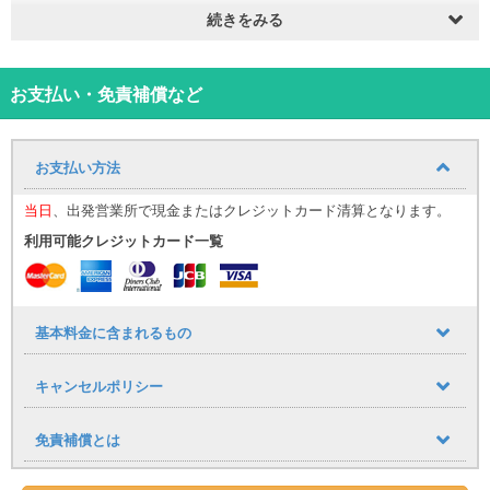
続きをみる
読谷店貸出→那覇小禄店返却OKです♪
さらに・・！
返却後の空港送迎無料！
無料送迎をご利用希望でしたら事前にご連絡お願いします♪
お支払い・免責補償など
楽しい沖縄旅行のお手伝いいたします。
レンタカーをもっと身近にもっと使いやすく！良心プライスです♪
お支払い方法
ETC搭載車、Bluetooth搭載車はオプションで選択できます。
当日
、出発営業所で現金またはクレジットカード清算となります。
免責補償込み価格！思いがけぬトラブル等でも大丈夫！
（※交通法規違反、公序良俗に反する行為によるトラブル、タイヤホ
利用可能クレジットカード一覧
イルキャップの破損・紛失は補償対象外）
さらに・・！NOC補償完備（レンタカーの休業補償）
免責適用外項目、タイヤホイールキャップの破損・紛失、当て逃げ
などフルカバー！
基本料金に含まれるもの
旅行中のもしもに備えましょう♪
キャンセルポリシー
読谷村内送迎無料！
ご利用希望でしたら事前にご連絡お願いします♪
＊スタッフの勤務状況、予約状況により送迎お受けできないことも
免責補償とは
ございます。予めご了承下さい＊