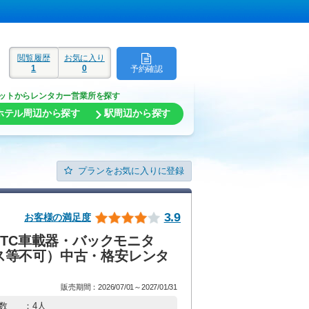
閲覧履歴
お気に入り
1
0
予約確認
ド
ットからレンタカー営業所を探す
ホテル周辺から探す
駅周辺から探す
プランをお気に入りに登録
3.9
お客様の満足度
ETC車載器・バックモニタ
イコス等不可）中古・格安レンタ
販売期間：2026/07/01～2027/01/31
数
：4人