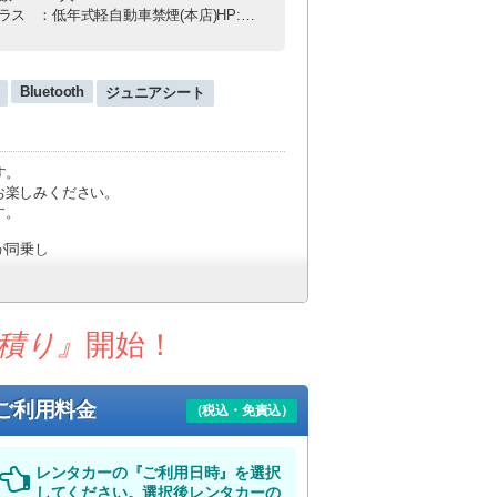
ラス
：低年式軽自動車禁煙(本店)HP:NKN
Bluetooth
ジュニアシート
す。
お楽しみください。
す。
が同乗し
全管理をお願いします。
積り』
開始！
0）
ご利用料金
（税込・免責込）
ざいます）
レンタカーの『ご利用日時』を選択
してください。選択後レンタカーの