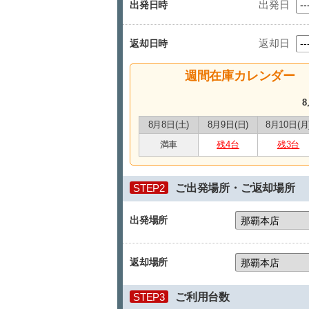
出発日
出発日時
返却日
返却日時
週間在庫カレンダー
8
8月8日(土)
8月9日(日)
8月10日(月
満車
残4台
残3台
STEP2
ご出発場所・ご返却場所
出発場所
返却場所
STEP3
ご利用台数