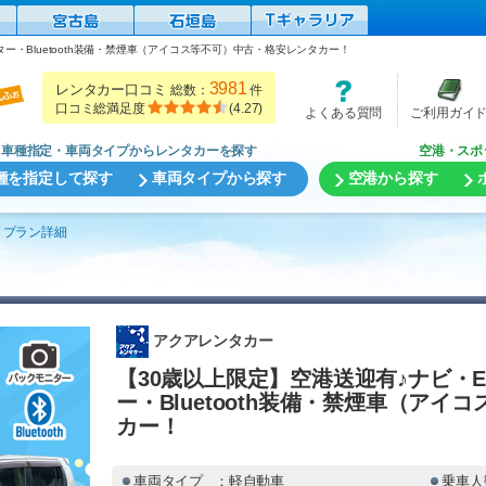
ー・Bluetooth装備・禁煙車（アイコス等不可）中古・格安レンタカー！
3981
レンタカー口コミ
総数：
件
口コミ総満足度
(
4.27
)
よくある質問
ご利用ガイ
車種指定・車両タイプからレンタカーを探す
空港・スポ
種を指定して探す
車両タイプから探す
空港から探す
プラン詳細
アクアレンタカー
【30歳以上限定】空港送迎有♪ナビ・
ー・Bluetooth装備・禁煙車（ア
カー！
車両タイプ
：軽自動車
乗車人