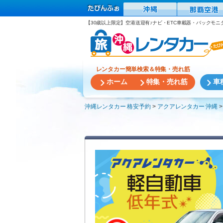
【30歳以上限定】空港送迎有♪ナビ・ETC車載器・バックモニタ
レンタカー簡単検索＆特集・売れ筋
ホーム
特集・売れ筋
車
沖縄レンタカー 格安予約
アクアレンタカー 沖縄