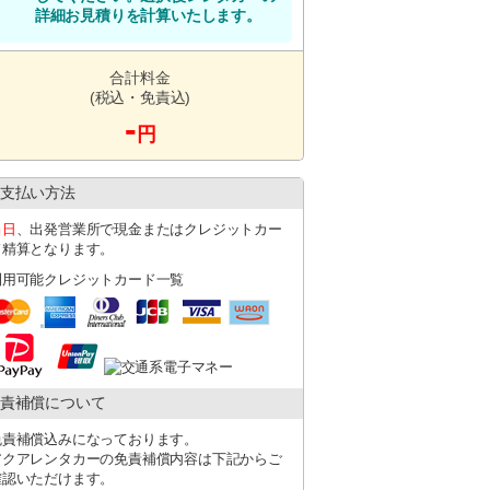
詳細お見積りを計算いたします。
合計料金
(税込・免責込)
す。
-
ください。
円
する場合があります。
支払い方法
ます。
こと
当日
、出発営業所で現金またはクレジットカー
同乗が必要です）
ド精算となります。
e in Japanese.
 someone
利用可能クレジットカード一覧
ith you)
責補償について
免責補償込みになっております。
アクアレンタカーの免責補償内容は下記からご
確認いただけます。