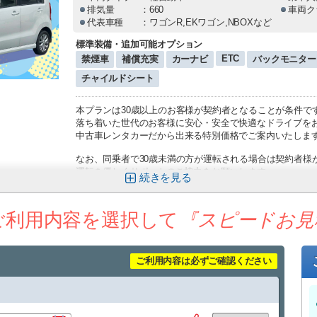
排気量
：660
車両ク
代表車種
：ワゴンR,EKワゴン,NBOXなど
標準装備・追加可能オプション
ETC
禁煙車
補償充実
カーナビ
バックモニター
チャイルドシート
本プランは30歳以上のお客様が契約者となることが条件で
落ち着いた世代のお客様に安心・安全で快適なドライブを
中古車レンタカーだから出来る特別価格でご案内いたしま
なお、同乗者で30歳未満の方が運転される場合は契約者様
運転を優しくサポートのご協力をお願いします
続きを
※若年層の安心・安全な運転の為、契約者様には以下の安
1、運転前の安全確認（ルート説明など）
ご利用内容を選択して
『スピードお見
2、駐車時の誘導や法令遵守等の注意喚起
3、運転マナー・スピードのチェック
◎那覇空港・赤嶺駅無料送迎あり（送迎時間9：00～19：0
ご利用内容は必ずご確認ください
・那覇空港から車で約10分、赤嶺駅から車で約7分
（シーズンや交通状況の影響で予定より遅れる場合がご
◎中古車使用の為、リーズナブルな価格をご提供してます♪
◎禁煙車指定（アイコス等不可）でお子様連れも安心♪