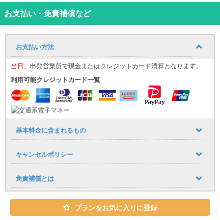
願いします。
お支払い・免責補償など
1、運転前の安全確認（ルート説明など）
2、駐車時の誘導や法令遵守等の注意喚起
お支払い方法
3、運転マナー・スピードのチェック
当日
、出発営業所で現金またはクレジットカード清算となります。
◎那覇空港・赤嶺駅無料送迎あり（送迎時間9：00～19：00）
・那覇空港から車で約10分、赤嶺駅から車で約7分
利用可能クレジットカード一覧
（シーズンや交通状況の影響で予定より遅れる場合がございま
す）
◎中古車使用の為、リーズナブルな価格をご提供してます♪
◎禁煙車指定（アイコス等不可）でお子様連れも安心♪
◎チャイルドシート・ジュニアシート貸出有（有料）
基本料金に含まれるもの
◎カーナビ・ETC車載器標準装備
◎安心の免責補償込み！
キャンセルポリシー
【その他注意事項】
・ご出発時に運転免許証にて年齢を確認させていただきます。
免責補償とは
・30歳未満のお客様のご予約は無効となりますのでご了承くださ
い。
・契約者が30歳以上の方であれば30歳未満の方も運転可。
プランをお気に入りに登録
ただし事故が発生した際には契約者様にも責任をお願いする場合