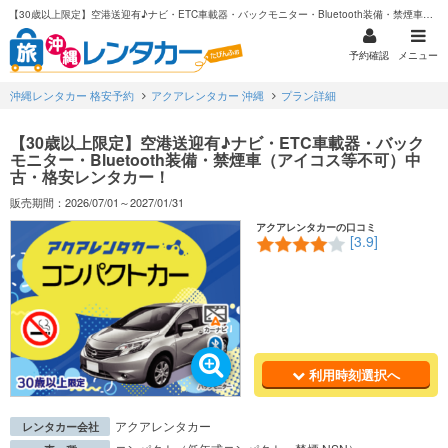
【30歳以上限定】空港送迎有♪ナビ・ETC車載器・バックモニター・Bluetooth装備・禁煙車（アイコス等不可）中古・格安レンタカー！
予約確認
メニュー
沖縄レンタカー 格安予約
アクアレンタカー 沖縄
プラン詳細
【30歳以上限定】空港送迎有♪ナビ・ETC車載器・バック
モニター・Bluetooth装備・禁煙車（アイコス等不可）中
古・格安レンタカー！
販売期間：2026/07/01～2027/01/31
アクアレンタカーの口コミ
[3.9]
利用時刻選択へ
アクアレンタカー
レンタカー会社