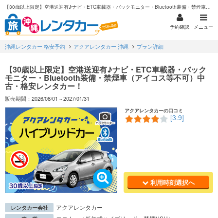
【30歳以上限定】空港送迎有♪ナビ・ETC車載器・バックモニター・Bluetooth装備・禁煙車（アイコス等不可）中古・格安レンタカー！
予約確認
メニュー
沖縄レンタカー 格安予約
アクアレンタカー 沖縄
プラン詳細
【30歳以上限定】空港送迎有♪ナビ・ETC車載器・バック
モニター・Bluetooth装備・禁煙車（アイコス等不可）中
古・格安レンタカー！
販売期間：2026/08/01～2027/01/31
アクアレンタカーの口コミ
[3.9]
利用時刻選択へ
アクアレンタカー
レンタカー会社