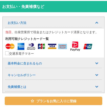
願いします。
お支払い・免責補償など
1、運転前の安全確認（ルート説明など）
2、駐車時の誘導や法令遵守等の注意喚起
お支払い方法
3、運転マナー・スピードのチェック
当日
、出発営業所で現金またはクレジットカード清算となります。
◎那覇空港・赤嶺駅無料送迎あり（送迎時間9：00～19：00）
・那覇空港から車で約10分、赤嶺駅から車で約7分
利用可能クレジットカード一覧
（シーズンや交通状況の影響で予定より遅れる場合がございま
す）
◎中古車使用の為、リーズナブルな価格をご提供してます♪
◎禁煙車指定（アイコス等不可）でお子様連れも安心♪
◎チャイルドシート・ジュニアシート貸出有（有料）
基本料金に含まれるもの
◎ナビ・ETC車載器・バックモニター・Bluetooth標準装備
◎安心の免責補償込み！
キャンセルポリシー
【その他注意事項】
・ご出発時に運転免許証にて年齢を確認させていただきます。
免責補償とは
・30歳未満のお客様のご予約は無効となりますのでご了承くださ
い。
・契約者が30歳以上の方であれば30歳未満の方も運転可。
プランをお気に入りに登録
ただし事故が発生した際には契約者様にも責任をお願いする場合