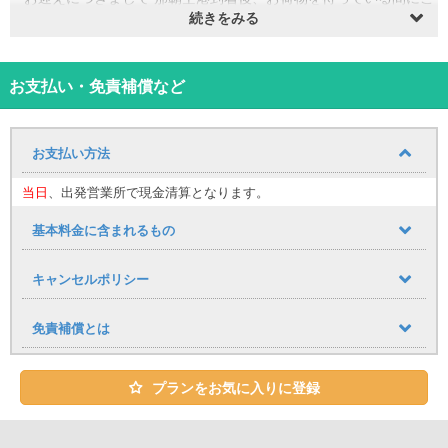
連絡ください。 レンタカー送迎バス乗り場一番右端でお待ちくださ
続きをみる
い。
※送迎について：二泊三日以上で空港送迎が付きます。二泊三日未満
でのご利用は、送迎はお断りしていますので店舗の方までお越しく
お支払い・免責補償など
ださい。
GW・お盆・年末年始の送迎は行っていません。送迎条件に当ては
まる方は空港⇒当店までのタクシー代として、1500円のキャッシュ
お支払い方法
バックします。【領収書をご持参ください】
令和2月16日以降のご予約についてはキャッシュバックされたお客
当日
、出発営業所で現金清算となります。
様は帰りの送迎はございませんのでご了承ください。
帰り：当店から空港、または指定の場所(那覇市内)まで送迎致しま
基本料金に含まれるもの
す。
※年末年始(12月25日～1月5日)、GW(4月29日～5月8日)は、送迎を
お断りしております。
キャンセルポリシー
貸し渡し場所は豊見城市座安219－１になります。
免責補償とは
プランをお気に入りに登録