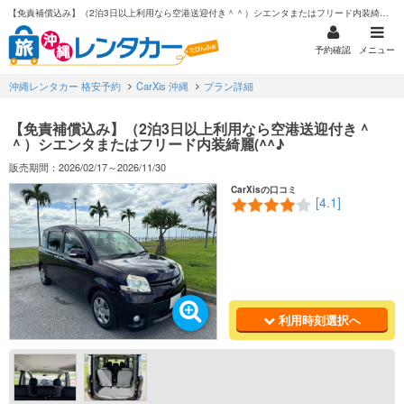
【免責補償込み】（2泊3日以上利用なら空港送迎付き＾＾）シエンタまたはフリード内装綺麗(^^♪
予約確認
メニュー
沖縄レンタカー 格安予約
CarXis 沖縄
プラン詳細
【免責補償込み】（2泊3日以上利用なら空港送迎付き＾
＾）シエンタまたはフリード内装綺麗(^^♪
販売期間：2026/02/17～2026/11/30
CarXisの口コミ
[4.1]
利用時刻選択へ