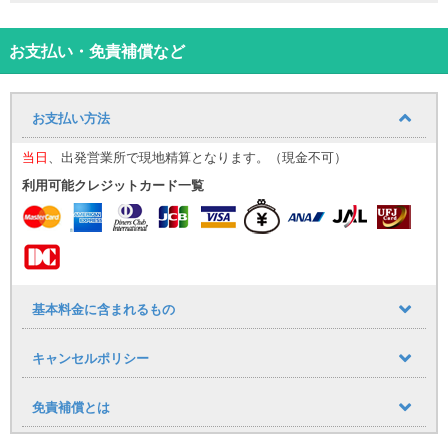
ご了承ください）
レンタル用USBケーブル付属（Type-B Type-C Lightning）
※レンタル用ケーブルは純正品ではございませんので 接続に関して
お支払い・免責補償など
の保証は出来かねます。 お客様のケーブルもご用意いただきますよ
うお願い致します。
お支払い方法
・ご利用当日は必ず免許証をご持参ください。
『那覇空港から営業所』と『ゆいレール（赤嶺駅）から営業所』へ
当日
、出発営業所で現地精算となります。（現金不可）
の無料送迎も行っております。
送迎ご希望の方はお気軽にお問合せください。(要予約)
利用可能クレジットカード一覧
送迎時間 ～ 18：30
営業時間 09：00 ～ 19：00
※飛行機の到着が18：30以降のお客様は大変申し訳ございません
が、直接店舗にご連絡お願いします。
那覇空港送迎（飛行機の到着時間に合わせてお迎えに行きます）
基本料金に含まれるもの
那覇空港⇔店舗までの所要時間
※片道約20～30分位です。
キャンセルポリシー
那覇空港国内線ターミナル1階前の中央レーン、レンタカー乗り場
（看板案内番号10番）
送迎車が見当たらない場合は、ダイハツレンタカーまでお電話下さ
免責補償とは
い。
※乗場が混雑の場合は、送迎車が別の場所で待機している場合がござ