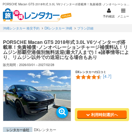
PORSCHE Macan GTS 2018年式 3.0L V6ツインターボ搭載車！免責補償･ノンオペレーションチャージ補償料込！リムジン那覇空港個別無料送迎(最大7人まで)！※諸事情等により、リムジン以外での送迎になる場合もあり
予約確認
メニュー
沖縄レンタカー 格安予約
DXレンタカー 沖縄
プラン詳細
PORSCHE Macan GTS 2018年式 3.0L V6ツインターボ搭
載車！免責補償･ノンオペレーションチャージ補償料込！リ
ムジン那覇空港個別無料送迎(最大7人まで)！※諸事情等によ
り、リムジン以外での送迎になる場合もあり
販売期間：2026/03/01～2027/02/28
DXレンタカーの口コミ
[4.7]
利用時刻選択へ
DXレンタカー
レンタカー会社