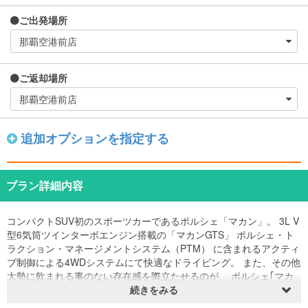
ご出発場所
ご返却場所
追加オプションを指定する
プラン詳細内容
コンパクトSUV初のスポーツカーであるポルシェ「マカン」。 3L V
型6気筒ツインターボエンジン搭載の「マカンGTS」 ポルシェ・ト
ラクション・マネージメントシステム（PTM） に含まれるアクティ
ブ制御による4WDシステムにて快適なドライビング。 また、その他
大勢に飲まれる事のない存在感を際立たせるのが、 ポルシェ｢マカ
ン」 。若々しく、ダイナックで都会的。 ｢マカン｣の特徴でありSUV
続きをみる
としては異例のサイズが異なるフロントとリアタイヤは そのスポー