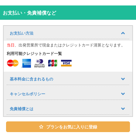
ツカーらしいルックスを引き立てるだけでなく、卓越した走行性能
に重要な役割を担っている。 ワイドなリアタイヤがトラクションと
お支払い・免責補償など
安定性の向上をもたらし、リアより細いフロントタイヤにより スポ
ーティで正確ハンドリングを実現し、車の俊敏性も高めている。 5
ドア･5シートでありながらも、唯一無二の、誰にも止められない存
お支払い方法
在。 日頃味わえないデラックスな沖縄冒険の相棒に！
当日
、出発営業所で現金またはクレジットカード清算となります。
利用可能クレジットカード一覧
基本料金に含まれるもの
キャンセルポリシー
免責補償とは
プランをお気に入りに登録