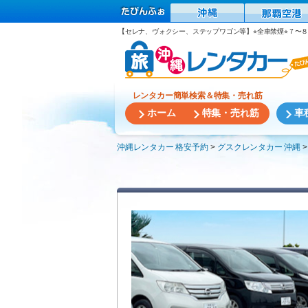
【セレナ、ヴォクシー、ステップワゴン等】⭐︎全車禁煙⭐︎７
レンタカー簡単検索＆特集・売れ筋
ホーム
特集・売れ筋
車
沖縄レンタカー 格安予約
グスクレンタカー 沖縄