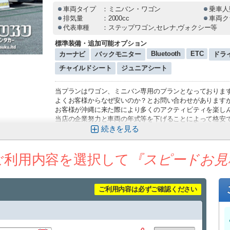
車両タイプ
：ミニバン・ワゴン
乗車人
排気量
：2000cc
車両ク
代表車種
：ステップワゴン,セレナ,ヴォクシー等
標準装備・追加可能オプション
Bluetooth
ETC
カーナビ
バックモニター
ドラ
チャイルドシート
ジュニアシート
当プランはワゴン、ミニバン専用のプランとなっておりま
よくお客様からなぜ安いのか？とお問い合わせがあります
お客様が沖縄に来た際により多くのアクティビティを楽し
当店の企業努力と車両の年式等を下げることによって格安
当プランはワゴン、ミニバン専用のプランとなっておりま
続きを
全車両、ドラレコやETC、カーナビ、Bluetooth等を標準
免責補償も込みで万が一のトラブルの場合も安心の全車ロ
ご利用内容を選択して
禁煙車
『スピードお見
※免許取得1年未満の方はご利用いただけません。
※時間外受付はコロナ禍による人員削減のため現在承って
ご利用内容は必ずご確認ください
※無料送迎は空港、モノレール赤嶺駅となります
※繁忙期は1台につき代表者様1名様のみの送迎になる場合