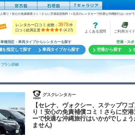
〜８人乗り！安心の免責補償コミ！さらに空港送迎無料！⭐︎当店のレンタカーで快適な沖縄旅行はいかがで
3978
レンタカー口コミ
総数：
件
口コミ総満足度
(
4.27
)
よくある質問
ご利用ガイ
車種指定・車両タイプからレンタカーを探す
空港・スポ
種を指定して探す
車両タイプから探す
空港から探す
プラン詳細
グスクレンタカー
【セレナ、ヴォクシー、ステップワゴン
り！安心の免責補償コミ！さらに空港送
ーで快適な沖縄旅行はいかがでしょう
ません)