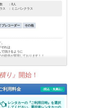
数
：8人
ラス
：ミニバンクラス
イブレコーダー
その他
す。
がそれは
んで頂けるように
での提供が実現しております！！
す。
装備しております！
ードサービス付！
積り』
開始！
おりません。
ご利用料金
（税込・免責込）
がありますのでご了承下さい。
レンタカーの『ご利用日時』を選択
してください。選択後レンタカーの