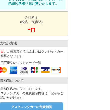
。
詳細お見積りを計算いたします。
合計料金
(税込・免責込)
-
円
支払い方法
当日
、出発営業所で現金またはクレジットカー
ド精算となります。
利用可能クレジットカード一覧
責補償について
免責補償込みになっております。
グスクレンタカーの免責補償内容は下記からご
確認いただけます。
グスクレンタカーの免責補償