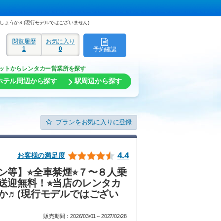
しょうか♬(現行モデルではございません)
閲覧履歴
お気に入り
1
0
予約確認
ド
ットからレンタカー営業所を探す
ホテル周辺から探す
駅周辺から探す
プランをお気に入りに登録
4.4
お客様の満足度
等】⭐︎全車禁煙⭐︎７〜８人乗
迎無料！⭐︎当店のレンタカ
か♬(現行モデルではござい
販売期間：2026/03/01～2027/02/28