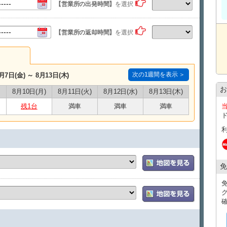
キャンセル料は、ご利用予定日の6日前より必要となります
【営業所の出発時間】
を選択
● 出発日の7日前まで：無料
● 6日前～3日前：基本料金の40％
● 2日前～前日：基本料金の50％
【営業所の返却時間】
を選択
● 当日：基本料金の100％
次の1週間を表示 ＞
月7日(金) ～ 8月13日(木)
お
8月10日(月)
8月11日(火)
8月12日(水)
8月13日(木)
残1台
満車
満車
満車
免