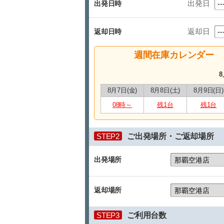
出発日
出発日時
返却日
返却日時
週間在庫カレンダー
8
8月7日(金)
8月8日(土)
8月9日(日)
08時～
残1台
残1台
STEP2
ご出発場所・ご返却場所
出発場所
返却場所
STEP3
ご利用台数