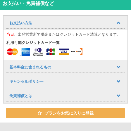
※時間外受付はコロナ禍による人員削減のため現在承っておりませ
お支払い・免責補償など
ん。
※無料送迎は空港、モノレール赤嶺駅となります
※繁忙期は1台につき代表者様1名様のみの送迎になる場合がありま
お支払い方法
すのでご了承下さい。
当日
、出発営業所で現金またはクレジットカード清算となります。
キャンセル料は、ご利用予定日の6日前より必要となります。
利用可能クレジットカード一覧
● 出発日の7日前まで：無料
● 6日前～3日前：基本料金の40％
● 2日前～前日：基本料金の50％
● 当日：基本料金の100％
基本料金に含まれるもの
キャンセルポリシー
免責補償とは
プランをお気に入りに登録