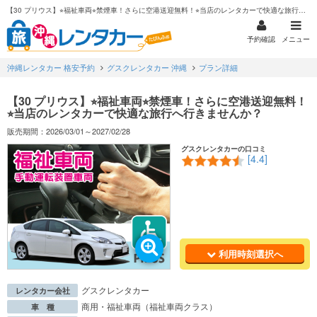
【30 プリウス】⭐︎福祉車両⭐︎禁煙車！さらに空港送迎無料！⭐︎当店のレンタカーで快適な旅行へ行きませんか？
予約確認
メニュー
沖縄レンタカー 格安予約
グスクレンタカー 沖縄
プラン詳細
【30 プリウス】⭐︎福祉車両⭐︎禁煙車！さらに空港送迎無料！
⭐︎当店のレンタカーで快適な旅行へ行きませんか？
販売期間：2026/03/01～2027/02/28
グスクレンタカーの口コミ
[4.4]
利用時刻選択へ
グスクレンタカー
レンタカー会社
商用・福祉車両（福祉車両クラス）
車 種