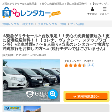
⚠︎緊急ゲリラセール⚠︎台数限定！！安心の免責補償込み！更に空港送迎無料！！【セレナ、ヴォクシー、ステップワゴン等】⭐︎全車禁煙⭐︎７〜８人乗り⭐︎当店のレンタカーで快適な沖縄旅行をお探しの方へ♬(現行モデルではございません)
予約確認
メニュー
沖縄レンタカー 格安予約
グスクレンタカー 沖縄
プラン詳細
⚠︎緊急ゲリラセール⚠︎台数限定！！安心の免責補償込み！更
に空港送迎無料！！【セレナ、ヴォクシー、ステップワゴ
ン等】⭐︎全車禁煙⭐︎７〜８人乗り⭐︎当店のレンタカーで快適な
沖縄旅行をお探しの方へ♬(現行モデルではございません)
販売期間：2026/03/01～2027/02/28
グスクレンタカーの口コミ
[4.4]
利用時刻選択へ