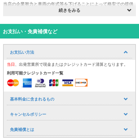
当店の企業努力と車両の年式等を下げることによって格安での提供
が実現しております！！
続きをみる
全車両、ドラレコやETC、カーナビ、Bluetooth等を標準装備してお
ります！
免責補償も込みで万が一のトラブルの場合も安心の全車ロードサー
お支払い・免責補償など
ビス付！
禁煙車
お支払い方法
※免許取得1年未満の方はご利用いただけません。
当日
、出発営業所で現金またはクレジットカード清算となります。
※時間外受付はコロナ禍による人員削減のため現在承っておりませ
ん。
利用可能クレジットカード一覧
※無料送迎は空港、モノレール赤嶺駅となります
※繁忙期は1台につき代表者様1名様のみの送迎になる場合がありま
すのでご了承下さい。
基本料金に含まれるもの
キャンセル料は、ご利用予定日の6日前より必要となります。
● 出発日の7日前まで：無料
キャンセルポリシー
● 6日前～3日前：基本料金の40％
● 2日前～前日：基本料金の50％
● 当日：基本料金の100％
免責補償とは