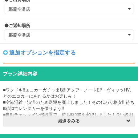
ご返却場所
追加オプションを指定する
プラン詳細内容
■ワクドキ!!エコカーガチャ出現!!アクア・ノートEP・ヴィッツHV、
どのエコカーにあたるかはお楽しみ！
■空港混雑・渋滞のため送迎を廃止しました！その代わり格安!!!待ち
時間0でレンタカーを借りよう!!
■自動チェックイン機設置で、待ち時間0を実現しました！長い説明
も無し!!絶対に待たせません！
続きをみる
■タクシーで７分、1400円前後、モノレールで300円の好立地です！
■タクシー会社さんが目の前！返却後もすぐにタクシーに乗れます！