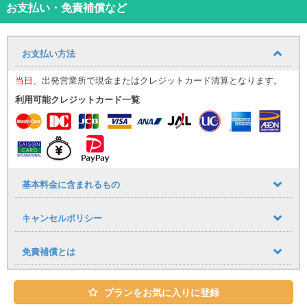
■車種のご指定は一切できかねますのでご注意ください
お支払い・免責補償など
■カーナビ・ETC車載器標準装備
■ご質問・ご要望は下記までご連絡ください。
予約係直通℡：
080-6483-1406
お支払い方法
Mail：harenchu1@gmail.com
当日
、出発営業所で現金またはクレジットカード清算となります。
利用可能クレジットカード一覧
基本料金に含まれるもの
キャンセルポリシー
免責補償とは
プランをお気に入りに登録