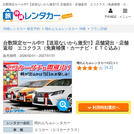
台数限定セール中!!【送迎ないから激安!!】店舗貸出・店舗返却 エコクラス（免責補償・カーナビ・ＥＴＣ込み）
予約確認
メニュー
沖縄レンタカー 格安予約
晴れんちゅレンタカー 沖縄
プラン詳細
台数限定セール中!!【送迎ないから激安!!】店舗貸出・店舗
返却 エコクラス（免責補償・カーナビ・ＥＴＣ込み）
販売期間：2026/02/01～2027/01/31
晴れんちゅレンタカーの口コミ
[4.2]
利用時刻選択へ
晴れんちゅレンタカー
レンタカー会社
エコカー（エコカークラス）
車 種