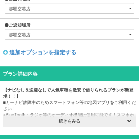
ご返却場所
追加オプションを指定する
プラン詳細内容
【ナビなし＆送迎なしで人気車種を激安で借りられるプランが新登
場！！】
■カーナビ故障中のためスマートフォン等の地図アプリをご利用くだ
さい！
※BlueTooth・ラジオ等のオーディオ機能は使用可能です！スマホホ
ルダー搭載!!
続きをみる
■空港混雑・渋滞のため送迎を廃止しました！その代わり格安!!!待ち
時間0でレンタカーを借りよう!!