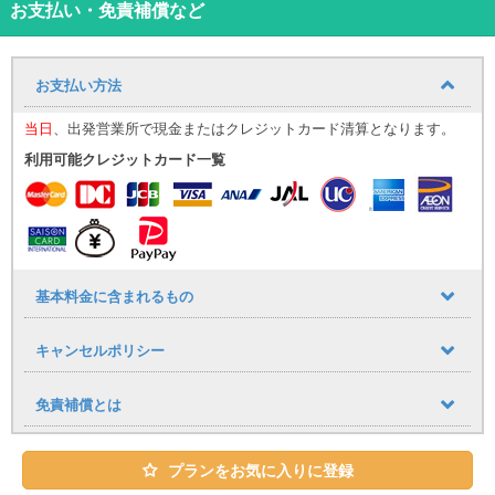
■自動チェックイン機設置で、待ち時間0を実現しました！長い説明
お支払い・免責補償など
も無し!!絶対に待たせません！
■タクシーで10分、1200円以下、モノレールで300円の好立地で
す！
お支払い方法
■タクシー会社さんが目の前！返却後もすぐにタクシーに乗れます！
■カーナビ・ETC車載器標準装備
当日
、出発営業所で現金またはクレジットカード清算となります。
■ご質問・ご要望は下記までご連絡ください。
予約係直通℡：
080-6483-1406
利用可能クレジットカード一覧
Mail：harenchu1@gmail.com
基本料金に含まれるもの
キャンセルポリシー
免責補償とは
プランをお気に入りに登録