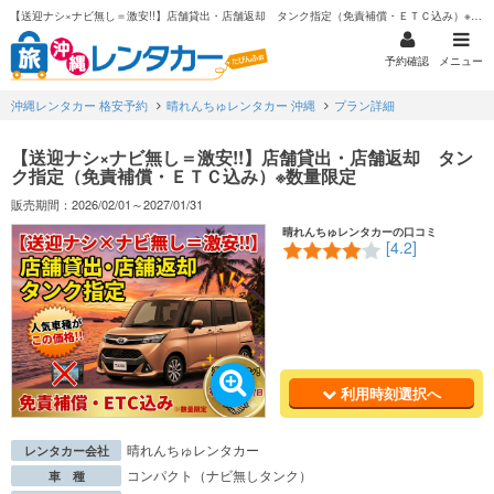
【送迎ナシ×ナビ無し＝激安!!】店舗貸出・店舗返却 タンク指定（免責補償・ＥＴＣ込み）※数量限定
予約確認
メニュー
沖縄レンタカー 格安予約
晴れんちゅレンタカー 沖縄
プラン詳細
【送迎ナシ×ナビ無し＝激安!!】店舗貸出・店舗返却 タン
ク指定（免責補償・ＥＴＣ込み）※数量限定
販売期間：2026/02/01～2027/01/31
晴れんちゅレンタカーの口コミ
[4.2]
利用時刻選択へ
晴れんちゅレンタカー
レンタカー会社
コンパクト（ナビ無しタンク）
車 種