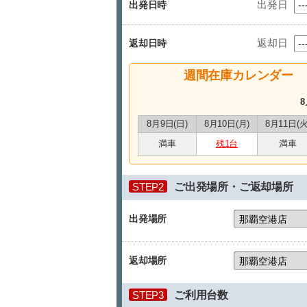
出発日
出発日時
返却日
返却日時
週間在庫カレンダー
8
8月9日(日)
8月10日(月)
8月11日(火
満車
残1台
満車
STEP2
ご出発場所・ご返却場所
出発場所
返却場所
STEP3
ご利用台数