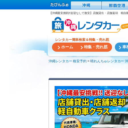
【沖縄最安挑戦!!送迎なしで激安】店舗貸出・店舗返却 軽自
レンタカー簡単検索＆特集・売れ筋
ホーム
特集・売れ筋
車
沖縄レンタカー 格安予約
晴れんちゅレンタカー 