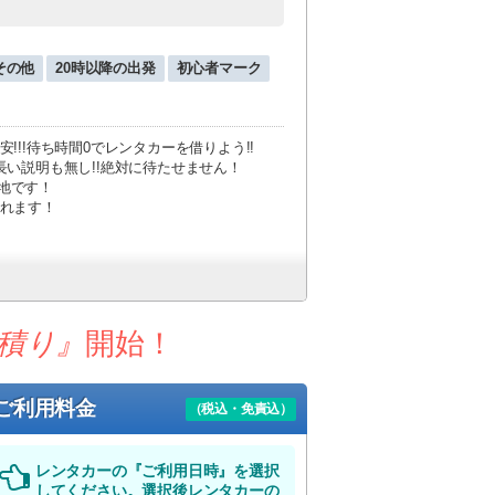
その他
20時以降の出発
初心者マーク
!!待ち時間0でレンタカーを借りよう!!
い説明も無し!!絶対に待たせません！
立地です！
乗れます！
積り』
開始！
ご利用料金
（税込・免責込）
レンタカーの『ご利用日時』を選択
してください。選択後レンタカーの