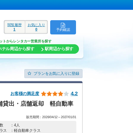
閲覧履歴
お気に入り
1
0
予約確認
ド
ットからレンタカー営業所を探す
ホテル周辺から探す
駅周辺から探す
プランをお気に入りに登録
4.2
お客様の満足度
店舗貸出・店舗返却 軽自動車
販売期間：2026/04/12～2027/01/31
数
：4人
ラス
：軽自動車クラス