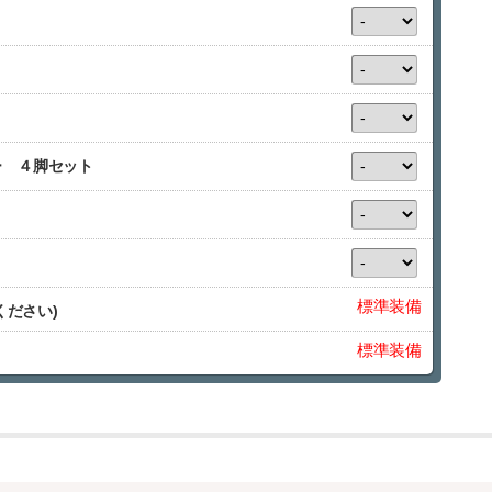
ー ４脚セット
標準装備
ください)
標準装備