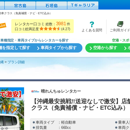
動車クラス（免責補償・ナビ・ETC込み）
3981
レンタカー口コミ
総数：
件
口コミ総満足度
(
4.27
)
よくある質問
ご利用ガイ
車種指定・車両タイプからレンタカーを探す
空港・スポ
種を指定して探す
車両タイプから探す
空港から探す
沖縄
プラン詳細
晴れんちゅレンタカー
【沖縄最安挑戦!!送迎なしで激安】
クラス（免責補償・ナビ・ETC込み）
車両タイプ
：軽自動車
乗車人
排気量
：660cc
車両ク