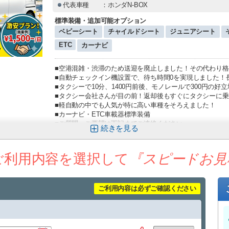
代表車種
：ホンダN-BOX
標準装備・追加可能オプション
ベビーシート
チャイルドシート
ジュニアシート
ETC
カーナビ
■空港混雑・渋滞のため送迎を廃止しました！その代わり格安!
■自動チェックイン機設置で、待ち時間0を実現しました！長
■タクシーで10分、1400円前後、モノレールで300円の好
■タクシー会社さんが目の前！返却後もすぐにタクシーに
■軽自動の中でも人気が特に高い車種をそろえました！
■カーナビ・ETC車載器標準装備
■ご質問・ご要望は下記までご連絡ください。
続きを
予約係直通℡：
080-6483-1406
Mail：harenchu1@gmail.com
ご利用内容を選択して
『スピードお見
ご利用内容は必ずご確認ください