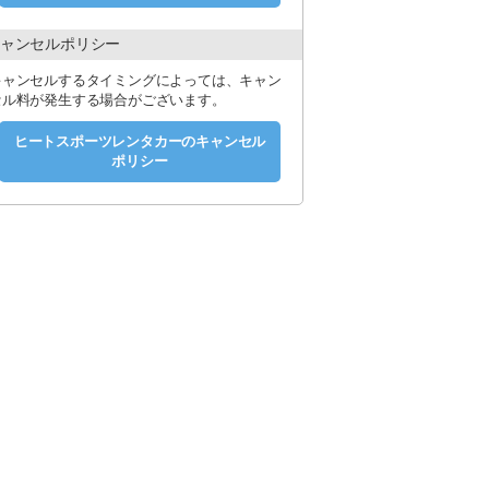
運転免許証が必要です。日本国外に在
ャンセルポリシー
に基づいた国際免許証およびパスポ
キャンセルするタイミングによっては、キャン
セル料が発生する場合がございます。
ヒートスポーツレンタカーのキャンセル
ポリシー