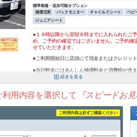
標準装備・追加可能オプション
補償充実
バックモニター
チャイルドシート
ベビ
ジュニアシート
●１９時以降から翌朝８時までに入れられたご
め、ご予約の確定ではございません。ご予約確
せていただきます。
●ご利用開始日に店頭にて現金またはクレジッ
●合計料金にはあんしん補償料金と消費税が含
あんしん補償は、万一の事故時に発生しうるお
続きを
る補償制度です。
ご利用内容を選択して
『スピードお見
●ご予約完了時、予約完了メールが届きますが
認を取らせていただきます。
メールが届かない場合にはお電話にてご連絡を
ご利用内容は必ずご確認ください
お電話でもご連絡がつかなく、最終確認が取れ
ただく場合がございますのでご了承ください。
●空港送迎をご利用のお客様は、空港内でのお