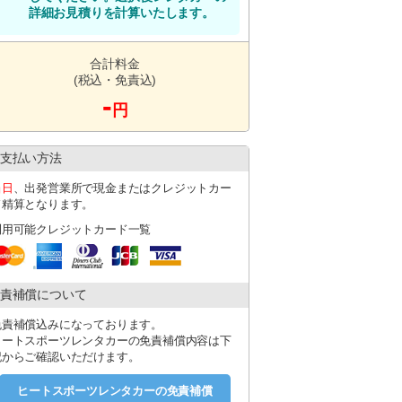
いいたします。当店スタッフが待ち合わせ
詳細お見積りを計算いたします。
ト貸出オプションにつきましては、お
合計料金
(税込・免責込)
-
円
損、故障等が発生し車両をお貸し出し
れ以上の車両とご変更させていただ
支払い方法
します。
当日
、出発営業所で現金またはクレジットカー
ド精算となります。
利用可能クレジットカード一覧
責補償について
発されない（ご連絡がつかない）場合は予約
免責補償込みになっております。
ヒートスポーツレンタカーの免責補償内容は下
なった場合にはご連絡お願い致します。
記からご確認いただけます。
し出し不可となってしまいますのでご
ヒートスポーツレンタカーの免責補償