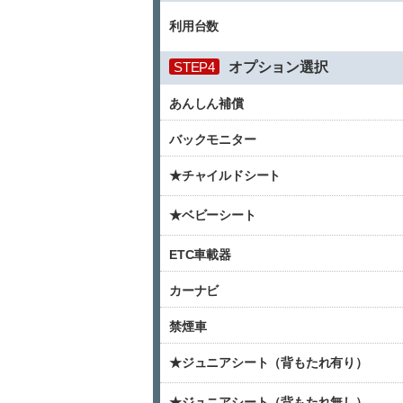
利用台数
STEP4
オプション選択
あんしん補償
バックモニター
★チャイルドシート
★ベビーシート
ETC車載器
カーナビ
禁煙車
★ジュニアシート（背もたれ有り）
★ジュニアシート（背もたれ無し）