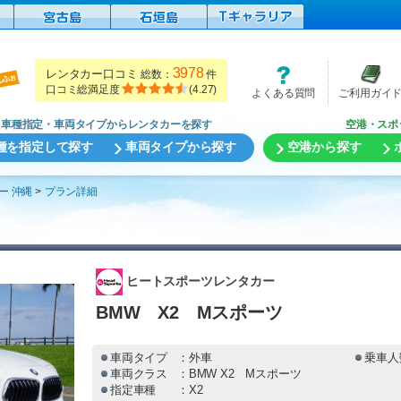
3978
レンタカー口コミ
総数：
件
口コミ総満足度
(
4.27
)
よくある質問
ご利用ガイ
車種指定・車両タイプからレンタカーを探す
空港・スポ
種を指定して探す
車両タイプから探す
空港から探す
ー 沖縄
プラン詳細
ヒートスポーツレンタカー
BMW X2 Mスポーツ
車両タイプ
：外車
乗車人
車両クラス
：BMW X2 Mスポーツ
指定車種
：X2