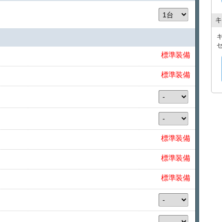
承知ください。
●ご利用にあたっては、日本国内で使用できる
キ
籍されているお客様の場合は、ジュネーブ条約
ートをご用意ください。
標準装備
標準装備
標準装備
標準装備
標準装備