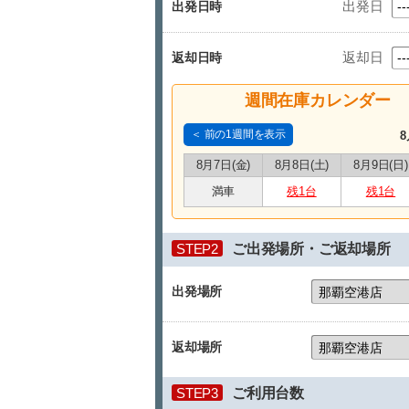
出発日
出発日時
返却日
返却日時
週間在庫カレンダー
＜ 前の1週間を表示
8
8月7日(金)
8月8日(土)
8月9日(日)
満車
残1台
残1台
STEP2
ご出発場所・ご返却場所
出発場所
返却場所
STEP3
ご利用台数