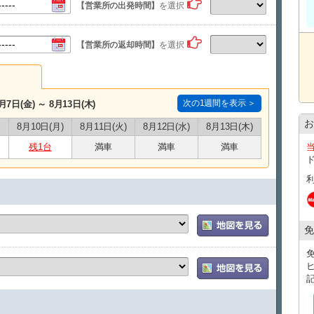
ーダイヤル0120-34-0088までお電話お願
【営業所の出発時間】
を選択
場所までご案内いたします。
【営業所の返却時間】
を選択
●ホテル配車、深夜便対応、ゴルフクラブセッ
電話にてお問い合わせください。
●ご指定の車両に関しまして、万が一事故や破
できなくなった場合には、同等クラスまたはそ
次の1週間を表示 ＞
月7日(金) ～ 8月13日(木)
く場合がございますので、予めご了承下さい。
お
8月10日(月)
8月11日(火)
8月12日(水)
8月13日(木)
​●予約取り消し時には下記の手数料が発生いた
残1台
満車
満車
満車
予約日７日前
無料
予約日６～３日前
基本料金の
30％
予約日２～前日
基本料金の
50％
免
予約日 当日
基本料金の
100％
※ご予約された借受開始時刻を一時間以上経過してもご出
が取り消されたものとします。
​※天候の不順等で飛行機、船が欠航し、ご利用が不可能と
●運転免許証取得後２年以上でない場合はお貸