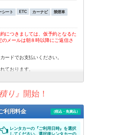
ETC
ーシート
カーナビ
禁煙車
予約につきましては、仮予約となるた
定のメールは朝８時以降にご返信さ
トカードでお支払いください。
まれております。
客様のご負担を軽減することができ
積り』
開始！
、別途スタッフよりメールにて最終確
させていただきます。
ご利用料金
（税込・免責込）
ない場合にはキャンセルとさせてい
レンタカーの『ご利用日時』を選択
荷物受け取りを済ませた後、当店フリ
してください。選択後レンタカーの