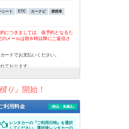
ETC
ーシート
カーナビ
禁煙車
予約につきましては、仮予約となるた
定のメールは朝８時以降にご返信さ
トカードでお支払いください。
まれております。
客様のご負担を軽減することができ
積り』
開始！
、別途スタッフよりメールにて最終確
させていただきます。
ご利用料金
（税込・免責込）
ない場合にはキャンセルとさせてい
レンタカーの『ご利用日時』を選択
荷物受け取りを済ませた後、当店フリ
してください。選択後レンタカーの