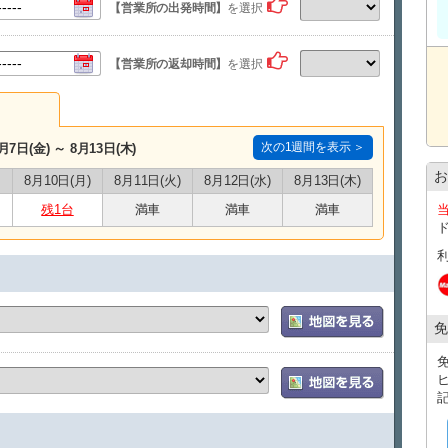
ーダイヤル0120-34-0088までお電話お願
【営業所の出発時間】
を選択
場所までご案内いたします。
【営業所の返却時間】
を選択
●ホテル配車、深夜便対応、ゴルフクラブセッ
電話にてお問い合わせください。
●ご指定の車両に関しまして、万が一事故や破
できなくなった場合には、同等クラスまたはそ
次の1週間を表示 ＞
月7日(金) ～ 8月13日(木)
く場合がございますので、予めご了承下さい。
お
8月10日(月)
8月11日(火)
8月12日(水)
8月13日(木)
​●予約取り消し時には下記の手数料が発生いた
残1台
満車
満車
満車
予約日７日前
無料
予約日６～３日前
基本料金の
30％
予約日２～前日
基本料金の
50％
免
予約日 当日
基本料金の
100％
※ご予約された借受開始時刻を一時間以上経過してもご出
が取り消されたものとします。
​※天候の不順等で飛行機、船が欠航し、ご利用が不可能と
●運転免許証取得後２年以上でない場合はお貸