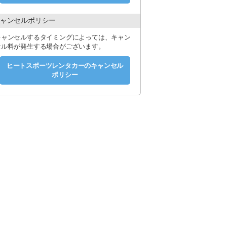
運転免許証が必要です。日本国外に在
ャンセルポリシー
に基づいた国際免許証およびパスポ
キャンセルするタイミングによっては、キャン
セル料が発生する場合がございます。
ヒートスポーツレンタカーのキャンセル
ポリシー