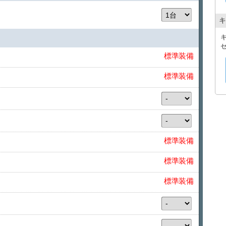
承知ください。
●ご利用にあたっては、日本国内で使用できる
キ
籍されているお客様の場合は、ジュネーブ条約
ートをご用意ください。
標準装備
標準装備
標準装備
標準装備
標準装備