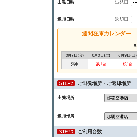
出発日
出発日時
返却日
返却日時
週間在庫カレンダー
8
8月7日(金)
8月8日(土)
8月9日(日)
満車
残1台
残1台
STEP2
ご出発場所・ご返却場所
出発場所
返却場所
STEP3
ご利用台数