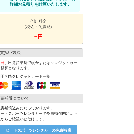
いいたします。当店スタッフが待ち合わせ
詳細お見積りを計算いたします。
ト貸出オプションにつきましては、お
合計料金
(税込・免責込)
-
円
損、故障等が発生し車両をお貸し出し
れ以上の車両とご変更させていただ
支払い方法
します。
当日
、出発営業所で現金またはクレジットカー
ド精算となります。
利用可能クレジットカード一覧
責補償について
発されない（ご連絡がつかない）場合は予約
免責補償込みになっております。
ヒートスポーツレンタカーの免責補償内容は下
なった場合にはご連絡お願い致します。
記からご確認いただけます。
し出し不可となってしまいますのでご
ヒートスポーツレンタカーの免責補償