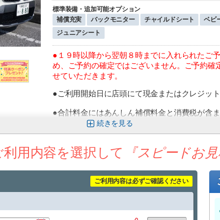
標準装備・追加可能オプション
補償充実
バックモニター
チャイルドシート
ベビ
ジュニアシート
●１９時以降から翌朝８時までに入れられたご
め、ご予約の確定ではございません。ご予約確
せていただきます。
●ご利用開始日に店頭にて現金またはクレジッ
●合計料金にはあんしん補償料金と消費税が含
あんしん補償は、万一の事故時に発生しうるお
続きを
る補償制度です。
ご利用内容を選択して
『スピードお見
●ご予約完了時、予約完了メールが届きますが
認を取らせていただきます。
メールが届かない場合にはお電話にてご連絡を
ご利用内容は必ずご確認ください
お電話でもご連絡がつかなく、最終確認が取れ
ただく場合がございますのでご了承ください。
●空港送迎をご利用のお客様は、空港内でのお