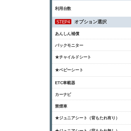
利用台数
STEP4
オプション選択
あんしん補償
バックモニター
★チャイルドシート
★ベビーシート
ETC車載器
カーナビ
禁煙車
★ジュニアシート（背もたれ有り）
★ジュニアシート（背もたれ無し）