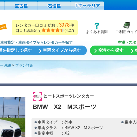
3978
レンタカー口コミ
総数：
件
口コミ総満足度
(
4.27
)
よくある質問
ご利用ガイ
車種指定・車両タイプからレンタカーを探す
空港・スポ
種を指定して探す
車両タイプから探す
空港から探す
ー 沖縄
プラン詳細
ヒートスポーツレンタカー
BMW X2 Mスポーツ
車両タイプ
：外車
乗車人
車両クラス
：BMW X2 Mスポーツ
指定車種
：X2