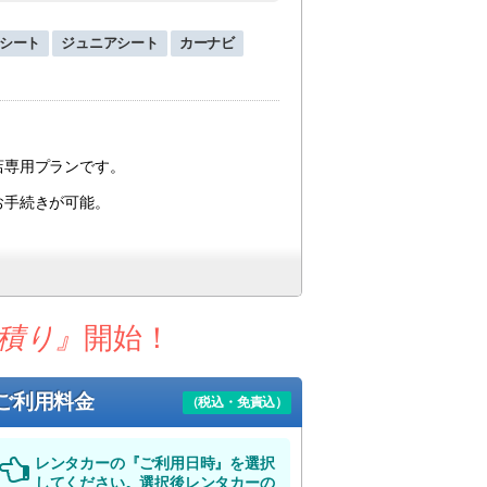
シート
ジュニアシート
カーナビ
店専用プランです。
お手続きが可能。
。
にもオススメ！
積り』
開始！
み可能サイズ）の物で１～２個（推奨）
ご利用料金
（税込・免責込）
。
レンタカーの『ご利用日時』を選択
意する」に
してください。選択後レンタカーの