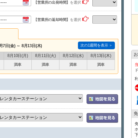
チェックを入れてご予約にお進みください。
【営業所の出発時間】
を選択
【営業所の返却時間】
を選択
次の1週間を表示 ＞
月7日(金) ～ 8月13日(木)
お
8月10日(月)
8月11日(火)
8月12日(水)
8月13日(木)
満車
満車
満車
満車
免