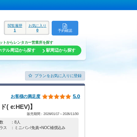
閲覧履歴
お気に入り
1
0
予約確認
ド
ットからレンタカー営業所を探す
ホテル周辺から探す
駅周辺から探す
プランをお気に入りに登録
5.0
お客様の満足度
 e:HEV)】
販売期間：2026/01/17～2026/11/30
数
：8人
ラス
：ミニバン/免責+NOC補償込み