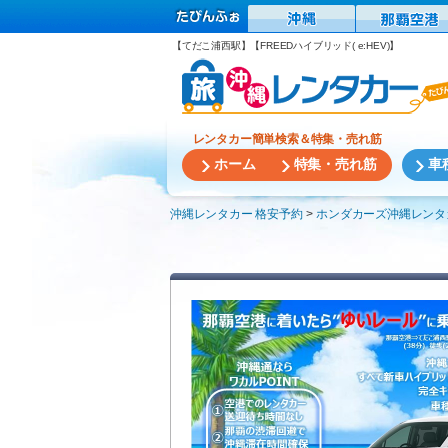
【てだこ浦西駅】【FREEDハイブリッド( e:HEV)】
レンタカー簡単検索＆特集・売れ筋
ホーム
特集・売れ筋
車
沖縄レンタカー 格安予約
ホンダカーズ沖縄レンタ