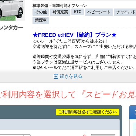
標準装備・追加可能オプション
ETC
その他
補償充実
ベビーシート
チャイルド
禁煙車
★FREED e:HEV【確約】プラン★
ゆいレール"てだこ浦西駅"から徒歩2分！
空港送迎を待たずに、スムーズにご出発いただける来
送迎時間や交通渋滞を気にせず、店舗に到着後すぐに
※当プランは空港送迎サービスはございません。
※ゆいレールてだこ浦西駅をご利用しご来店ください
続きを
大胆でタフ。女性でも比較的運転しやすいお車です！
子育て世代に人気の車種なので、ファミリーでの旅行
先進の安全運転支援システムを搭載しているため、
ご利用内容を選択して
『スピードお見
安心で
快適なドライブにぴったりです！
■禁煙車
■
スーツケース：トランクに小型（航空機機内持ち込
ご利用内容は必ずご確認ください
■
カーナビ・ＥＴＣ車載器（標準装備）
・ご利用当日は必ず免許証（原本）をご持参ください
下記の「貸渡約款および個人情報保護方針に同