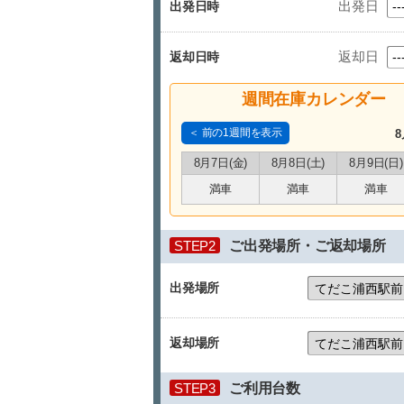
出発日
出発日時
返却日
返却日時
週間在庫カレンダー
＜ 前の1週間を表示
8
8月7日(金)
8月8日(土)
8月9日(日)
満車
満車
満車
STEP2
ご出発場所・ご返却場所
出発場所
返却場所
STEP3
ご利用台数