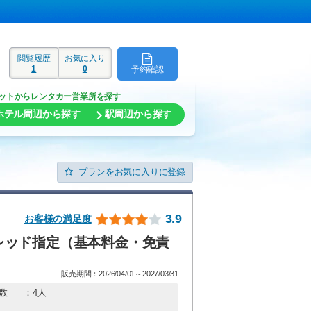
閲覧履歴
お気に入り
1
0
予約確認
ド
ットからレンタカー営業所を探す
ホテル周辺から探す
駅周辺から探す
プランをお気に入りに登録
3.9
お客様の満足度
ル レッド指定（基本料金・免責
販売期間：2026/04/01～2027/03/31
数
：4人