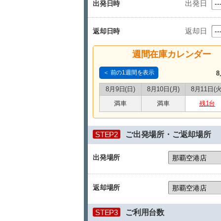
出発日
出発日時
返却日
返却日時
週間在庫カレンダー
＜ 前の1週間を表示
8
8月9日(日)
8月10日(月)
8月11日(火
満車
満車
残1台
STEP2
ご出発場所・ご返却場所
出発場所
返却場所
STEP3
ご利用台数