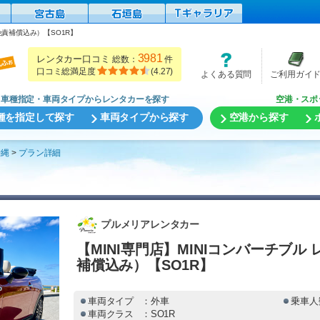
免責補償込み）【SO1R】
3981
レンタカー口コミ
総数：
件
口コミ総満足度
(
4.27
)
よくある質問
ご利用ガイ
車種指定・車両タイプからレンタカーを探す
空港・スポ
種を指定して探す
車両タイプから探す
空港から探す
沖縄
プラン詳細
プルメリアレンタカー
【MINI専門店】MINIコンバーチブ
補償込み）【SO1R】
車両タイプ
：外車
乗車人
車両クラス
：SO1R