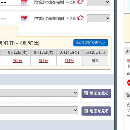
【営業所の出発時間】
を選択
【営業所の返却時間】
を選択
次の1週間を表示 ＞
月9日(日) ～ 8月15日(土)
お
)
8月12日(水)
8月13日(木)
8月14日(金)
8月15日(土)
残1台
残1台
残1台
満車
免