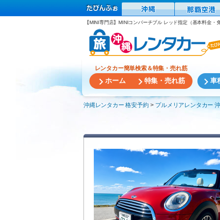
【MINI専門店】MINIコンバーチブル レッド指定（基本料金・
レンタカー簡単検索＆特集・売れ筋
ホーム
特集・売れ筋
車
沖縄レンタカー 格安予約
プルメリアレンタカー 