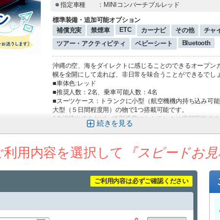
指定車種
：MINIコンバーチブルレッド
標準装備・追加可能オプション
ETC
補償充実
禁煙車
カーナビ
その他
チャ
Bluetooth
ツアー・アクティビティ
ベビーシート
沖縄の空、海をダイレクトに感じることのできるオープン
幌を全開にして走れば、非日常を味合うことができるでし
■車体色:レッド
■推奨人数：2名、乗車可能人数：4名
■スーツケース：トランクに小型（航空機機内持ち込み可
大型（５日間程度用）の物で1つ搭載可能です。
1名様貸出であれば、後部座席にもトランクは搭載可能です
続きを
※同車種でも車両の内装・外装のデザインが異なる場合が
ご利用内容を選択して
『スピードお見
ご利用内容は必ずご確認ください