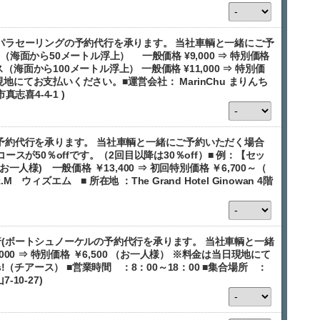
パラセーリングの予約代行を承ります。 当社車輌と一緒にご予
海面から50メートル浮上） 一般価格 ¥9,000 ⇒ 特別価格
ス（海面から100メートル浮上） 一般価格 ¥11,000 ⇒ 特別価
日現地にてお支払いください。■運営会社： MarinChu まりんち
志喜4-4-1 )
予約代行を承ります。 当社車輌と一緒にご予約いただく場合
スが50％offです。（2回目以降は30％off）■ 例：【セッ
人様) 一般価格 ￥13,400 ⇒ 初回特別価格 ￥6,700～（
 ウィズエム ■ 所在地 ：The Grand Hotel Ginowan 4階
(ボートシュノーケルの予約代行を承ります。 当社車輌と一緒
00 ⇒ 特別価格 ￥6,500 （お一人様） ※料金は当日現地にて
!（チアース） ■営業時間 ：8：00～18：00 ■集合場所 ：
10-27)