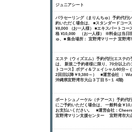
ジュニアシート
パラセーリング（まりんちゅ）予約代行(
約いただく場合は、 ■スタンダードコース（
¥8,000 （お一人様） ■エキスパートコー
格 ¥10,000 （お一人様） ※料金は当
ゅ、■ 集合場所： 宜野湾マリーナ 宜野湾市真
エステ（ウィズエム）予約代行(エステの
は、 新規ご予約者様に限り、70分以上のコー
トコース】ボディ＆フェイシャル90分～ (お一
2回目以降￥9,380～） ■運営会社 ： Wiz.M
沖縄県宜野湾市大山３丁目５−１ 4階)
ボートシュノーケル（チアース）予約代行
にご予約いただく場合は、 一般料金￥10,0
お支払いください。 ■運営会社：Cheers
宜野湾マリン支援センター 宜野湾市大山7-