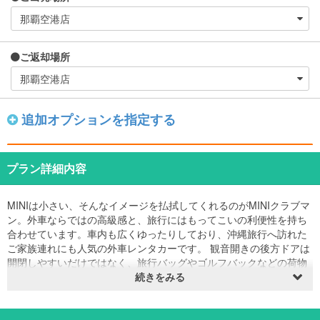
ご返却場所
追加オプションを指定する
プラン詳細内容
MINIは小さい、そんなイメージを払拭してくれるのがMINIクラブマ
ン。外車ならではの高級感と、旅行にはもってこいの利便性を持ち
合わせています。車内も広くゆったりしており、沖縄旅行へ訪れた
ご家族連れにも人気の外車レンタカーです。 観音開きの後方ドアは
開閉しやすいだけではなく、旅行バッグやゴルフバックなどの荷物
の積み下ろしもラクラクです。
続きをみる
■オープンカーではありません。
■車体色：ホワイト
■推奨人数：4名、乗車可能人数：5名