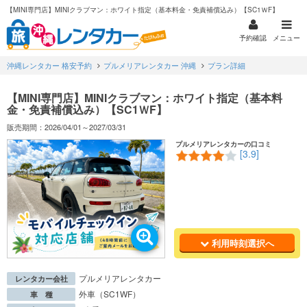
【MINI専門店】MINIクラブマン：ホワイト指定（基本料金・免責補償込み）【SC1ＷF】
予約確認
メニュー
沖縄レンタカー 格安予約
プルメリアレンタカー 沖縄
プラン詳細
【MINI専門店】MINIクラブマン：ホワイト指定（基本料
金・免責補償込み）【SC1ＷF】
販売期間：2026/04/01～2027/03/31
プルメリアレンタカーの口コミ
[3.9]
利用時刻選択へ
プルメリアレンタカー
レンタカー会社
外車（SC1WF）
車 種