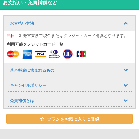
お支払い・免責補償など
■スーツケース：トランクに小型（航空機機内持ち込み可能サイズ）
の物で１～２個、大型（５日間程度用）の物で1つ搭載可能です。2
名様貸出であれば、後部座席にもトランクは搭載可能です。
お支払い方法
※同車種でも車両の内装・外装のデザインが異なる場合があります。
当日
、出発営業所で現金またはクレジットカード清算となります。
利用可能クレジットカード一覧
基本料金に含まれるもの
キャンセルポリシー
免責補償とは
プランをお気に入りに登録