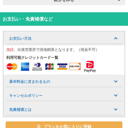
那覇空港までの送迎サービスをご利用いただけます。追加料金はか
かりません。
■送迎運行時間
お支払い・免責補償など
９：３０～１７：３０
到着時間に応じて、最寄りの送迎便にてご案内いたします。
（例：９：００までに那覇空港に到着→９：３０発の送迎便）
お支払い方法
※１時間おきに運行しており、１７：３０まで同様に調整いたしま
す。
当日
、出発営業所で現地精算となります。（現金不可）
空港への送りは１７：００発が最終便となりますので、予めご了承
下さい。
利用可能クレジットカード一覧
■乗車場所
那覇空港「１４番レンタカー送迎車乗り場」までお越しください。
基本料金に含まれるもの
（ご予約時のお願い）
ご予約時、備考欄に以下の内容を必ずご記入ください。
キャンセルポリシー
・到着便名
・到着時間
免責補償とは
（公式LINE登録のお願い）
当日スムーズにご案内を行うため、ご予約後は必ず公式LINEのご登
録をお願いいたします。
プランをお気に入りに登録