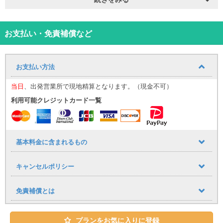
那覇空港までの送迎サービスをご利用いただけます。追加料金はか
かりません。
■送迎運行時間
９：３０～１７：３０
お支払い・免責補償など
到着時間に応じて、最寄りの送迎便にてご案内いたします。
（例：９：００までに那覇空港に到着→９：３０発の送迎便）
※１時間おきに運行しており、１７：３０まで同様に調整いたしま
お支払い方法
す。
空港への送りは１７：００発が最終便となりますので、予めご了承
当日
、出発営業所で現地精算となります。（現金不可）
下さい。
利用可能クレジットカード一覧
■乗車場所
那覇空港「１４番レンタカー送迎車乗り場」までお越しください。
（ご予約時のお願い）
基本料金に含まれるもの
ご予約時、備考欄に以下の内容を必ずご記入ください。
・到着便名
キャンセルポリシー
・到着時間
（公式LINE登録のお願い）
免責補償とは
当日スムーズにご案内を行うため、ご予約後は必ず公式LINEのご登
録をお願いいたします。
・LINE ID：@661gpual
プランをお気に入りに登録