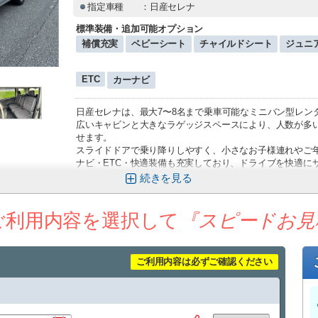
指定車種
：日産セレナ
標準装備・追加可能オプション
補償充実
ベビーシート
チャイルドシート
ジュニ
ETC
カーナビ
日産セレナは、最大7〜8名まで乗車可能なミニバン型レン
広いキャビンと大きなラゲッジスペースにより、人数が多
せます。
スライドドアで乗り降りしやすく、小さなお子様連れやご
ナビ・ETC・快適装備も充実しており、ドライブを快適に
お車の紹介動画はこちら！
続きを
【那覇空港送迎プランについて】
那覇空港までの送迎サービスをご利用いただけます。
ご利用内容を選択して
■送迎運行時間
『スピードお見
９：３０～１７：３０
到着時間に応じて、最寄りの送迎便にてご案内いたし
（例：９：００までに那覇空港に到着→９：３０発の
ご利用内容は必ずご確認ください
※１時間おきに運行しており、１７：３０まで同様に
空港への送りは１７：００発が最終便となりますので
■乗車場所
那覇空港「１４番レンタカー送迎車乗り場」までお越