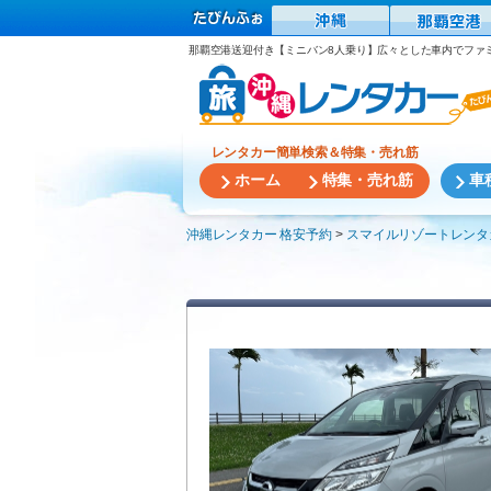
那覇空港送迎付き【ミニバン8人乗り】広々とした車内でファ
レンタカー簡単検索＆特集・売れ筋
ホーム
特集・売れ筋
車
沖縄レンタカー 格安予約
スマイルリゾートレンタ