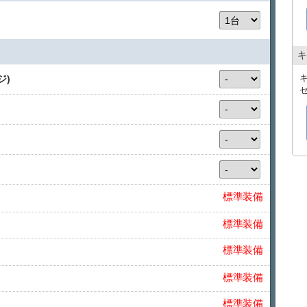
ます。
その際は店舗からご連絡させていただきますのでご了
※お客様の到着時間によっては、空港にて少しお待ち
※交通状況等により、多少前後する場合がございます
※近隣施設から店舗へ直接お越しになるお客様は、タ
キ
０円）を行っております。その際は、領収書を必ず店
ジ)
安心して沖縄ドライブをスタートしていただけるよう
スタッフ一同サポートいたします。
【NOC補償について】
ご利用中の事故により車両に損害を与えた場合に、お客様
金額」です。店舗へ車両の返却が可能な場合は１０万円、
円頂戴いたします。オプションのNOC補償制度（2,000円
免除されます。
【キャンセルについて】
標準装備
予約を取消される場合、下記の手数料を申し受けます。
予約日の７日前 無料
標準装備
６日前～３日前 ２０％
２日前～前日 ３０％
当日 ５０％
標準装備
標準装備
標準装備