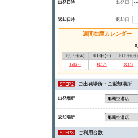
出発日
出発日時
返却日
返却日時
週間在庫カレンダー
8
8月7日(金)
8月8日(土)
8月9日(日)
17時～
残1台
残1台
STEP2
ご出発場所・ご返却場所
出発場所
返却場所
STEP3
ご利用台数