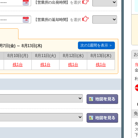
【営業所の出発時間】
を選択
（ご予約時のお願い）
ご予約時、備考欄に以下の内容を必ずご記入ください
【営業所の返却時間】
を選択
・到着便名
・到着時間
（公式LINE登録のお願い）
当日スムーズにご案内を行うため、ご予約後は必ず公式
次の1週間を表示 ＞
月7日(金) ～ 8月13日(木)
・LINE ID：@661gpual
・LINEリンク：https://lin.ee/lcfZd4o
お
8月10日(月)
8月11日(火)
8月12日(水)
8月13日(木)
公式LINE登録の際に下記情報をメッセージでお送りく
・お名前（フルネーム） ・レンタル日時
残1台
残1台
残1台
残1台
・ご予約車種
当日のご連絡は、公式LINEを使用して行います。
※公式LINEのご利用が難しい場合は、ご予約時の備
状況により、別の方法をご案内いたします。
【注意事項】※必ずご確認ください。
・那覇空港送迎プランは、完全予約制・時間指定制で
送迎枠には限りがあり、先着順でのご案内となりま
・ご返却は、フライト時間の２時間前までにお願いい
免
・原則、当日の送迎時間変更はできかねます。（※
ださい。）
・送迎プランは前日の１９時までにご予約をお願いし
・当日の交通状況や諸事情、繁忙期期間、悪天候な