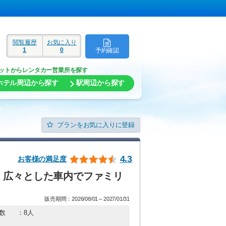
閲覧履歴
お気に入り
1
0
予約確認
ド
ットからレンタカー営業所を探す
ホテル周辺から探す
駅周辺から探す
プランをお気に入りに登録
4.3
お客様の満足度
】広々とした車内でファミリ
販売期間：2026/08/01～2027/01/31
数
：8人