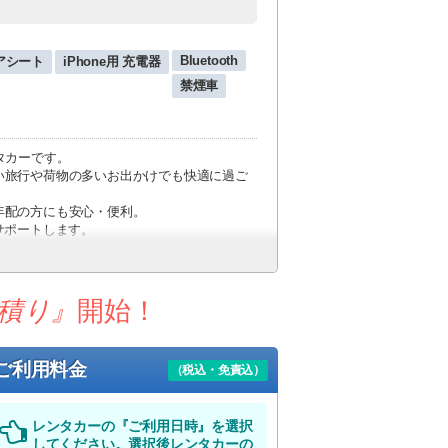
Bluetooth
アシート
iPhone用 充電器
禁煙車
タカーです。
い旅行や荷物の多いお出かけでも快適に過ご
年配の方にも安心・便利。
サポートします。
追加料金はかかりません。
積り』
開始！
ます。
送迎便）
ご利用料金
（税込・免責込）
調整いたします。
、予めご了承下さい。
レンタカーの『ご利用日時』を選択
してください。選択後レンタカーの
しください。