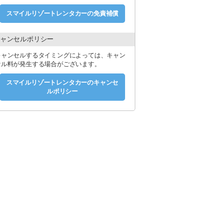
承願います。
スマイルリゾートレンタカーの免責補償
いただく場合がございます。
。
クシー代キャッシュバック（上限１，００
ャンセルポリシー
舗スタッフへお渡しください。
キャンセルするタイミングによっては、キャン
、
セル料が発生する場合がございます。
スマイルリゾートレンタカーのキャンセ
にご負担いただく「営業できない期間の補償
ルポリシー
返却できない（レッカー移動）場合は２０万
/1日）にご加入されたお客様は上記の負担額が