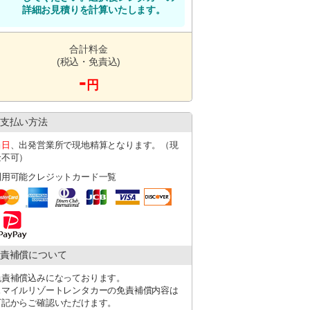
詳細お見積りを計算いたします。
。
合計料金
(税込・免責込)
-
円
LINEのご登録をお願いいたします。
支払い方法
ださい。
当日
、出発営業所で現地精算となります。（現
金不可）
利用可能クレジットカード一覧
考欄にその旨を必ず記載ください。
す。
す。
たします。
責補償について
飛行機遅延の場合は、必ず店舗にご連絡く
免責補償込みになっております。
ます。
スマイルリゾートレンタカーの免責補償内容は
どによりお迎え対応が難しい場合がござい
下記からご確認いただけます。