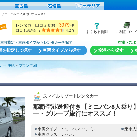
ミリー・グループ旅行にオススメ！
3979
レンタカー口コミ
総数：
件
口コミ総満足度
(
4.27
)
よくある質問
ご利用ガイ
車種指定・車両タイプからレンタカーを探す
空港・スポ
種を指定して探す
車両タイプから探す
空港から探す
カー 沖縄
プラン詳細
スマイルリゾートレンタカー
那覇空港送迎付き【ミニバン8人乗り
ー・グループ旅行にオススメ！
車両タイプ
：ミニバン・ワゴン
乗車人
車両クラス
：セレナ