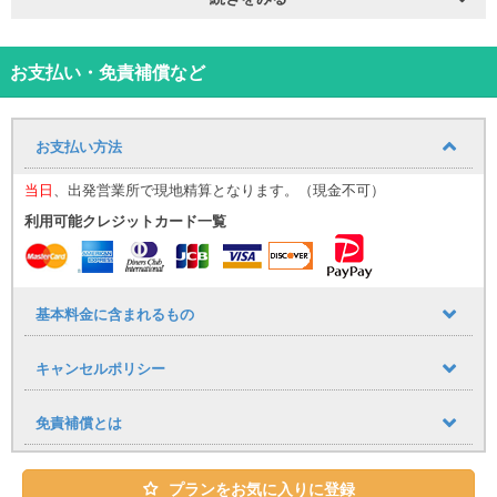
ナビ・ETC・快適装備も充実しており、ドライブを快適にサポート
します。
お車の紹介動画はこちら！
お支払い・免責補償など
【那覇空港送迎プランについて】
那覇空港までの送迎サービスをご利用いただけます。追加料金はか
かりません。
お支払い方法
■送迎運行時間
９：３０～１７：３０
当日
、出発営業所で現地精算となります。（現金不可）
到着時間に応じて、最寄りの送迎便にてご案内いたします。
（例：９：００までに那覇空港に到着→９：３０発の送迎便）
利用可能クレジットカード一覧
※１時間おきに運行しており、１７：３０まで同様に調整いたしま
す。
空港への送りは１７：００発が最終便となりますので、予めご了承
下さい。
基本料金に含まれるもの
■乗車場所
キャンセルポリシー
那覇空港「１４番レンタカー送迎車乗り場」までお越しください。
（ご予約時のお願い）
免責補償とは
ご予約時、備考欄に以下の内容を必ずご記入ください。
・到着便名
・到着時間
プランをお気に入りに登録