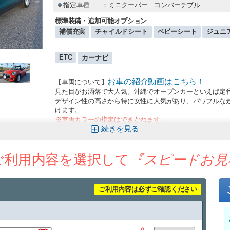
指定車種
：ミニクーパー コンバーチブル
標準装備・追加可能オプション
補償充実
チャイルドシート
ベビーシート
ジュニ
ETC
カーナビ
お車の紹介動画はこちら！
【車両について】
見た目がお洒落で大人気。沖縄でオープンカーといえば定番
デザイン性の高さから特に女性に人気があり、パワフルな
けます。
※車両カラーの指定はできかねます。
続きを
⸻
【那覇空港送迎について（無料）】
お迎え場所につい
那覇空港までの送迎サービスを追加料金なしでご利用いた
ご利用内容を選択して
『スピードお見
■ 運行時間
9:30〜17:30（1時間おきに運行）
到着時間に応じて、最寄りの送迎便にてご案内いたします
（例：９：００までに那覇空港に到着→９：３０発の送迎
ご利用内容は必ずご確認ください
空港への送りは１７：００発が最終便となりますので、予
■ 乗車場所
那覇空港「14番 レンタカー送迎車乗り場」
⸻