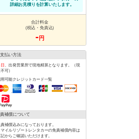
詳細お見積りを計算いたします。
合計料金
い。
(税込・免責込)
-
円
にその旨を必ず記載ください。
支払い方法
当日
、出発営業所で現地精算となります。（現
金不可）
す
。
利用可能クレジットカード一覧
遅延の場合は、必ず店舗にご連絡くださ
場合がございます。その際は店舗よりご連絡
ー代キャッシュバック（上限１，０００円）
へお渡しください。
責補償について
免責補償込みになっております。
スマイルリゾートレンタカーの免責補償内容は
下記からご確認いただけます。