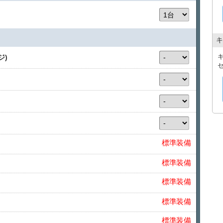
⸻
【補償について】
各種補償プラン・NOC補償については、
ご来店時にスタッフよりご説明いたします。
※内容をご確認のうえ、ご希望に応じてご加入いただけま
キ
⸻
【キャンセル料】
ジ)
予約を取消される場合、下記の手数料を申し受けます。
・7日前まで：無料
・6〜3日前：20％
・2日前〜前日：30％
・当日：50％
標準装備
標準装備
標準装備
標準装備
標準装備