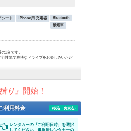
Bluetooth
アシート
iPhone用 充電器
禁煙車
の1台です。
走行性能で爽快なドライブをお楽しみいただ
てはこちら！
だけます。
積り』
開始！
。
便）
ご利用料金
（税込・免責込）
めご了承下さい。
レンタカーの『ご利用日時』を選択
してください。選択後レンタカーの