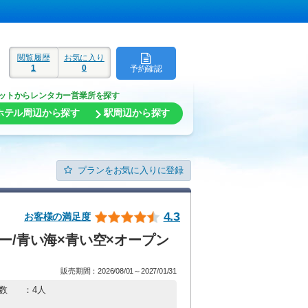
閲覧履歴
お気に入り
1
0
予約確認
ド
ットからレンタカー営業所を探す
ホテル周辺から探す
駅周辺から探す
プランをお気に入りに登録
4.3
お客様の満足度
ー/青い海×青い空×オープン
販売期間：2026/08/01～2027/01/31
数
：4人