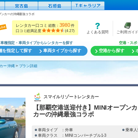
ープンカーの沖縄最強コラボ
3980
レンタカー口コミ
総数：
件
口コミ総満足度
(
4.27
)
よくある質問
ご利用ガイ
車種指定・車両タイプからレンタカーを探す
空港・スポ
種を指定して探す
車両タイプから探す
空港から探す
カー 沖縄
プラン詳細
スマイルリゾートレンタカー
【那覇空港送迎付き】MINIオープンカ
カーの沖縄最強コラボ
車両タイプ
：外車
乗車人
車両クラス
：MINIコンバーチブル1-3