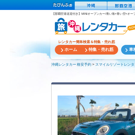
【那覇空港送迎付き】MINIオープンカー/青い海×青い空×オ
レンタカー簡単検索＆特集・売れ筋
ホーム
特集・売れ筋
車
沖縄レンタカー 格安予約
スマイルリゾートレンタ