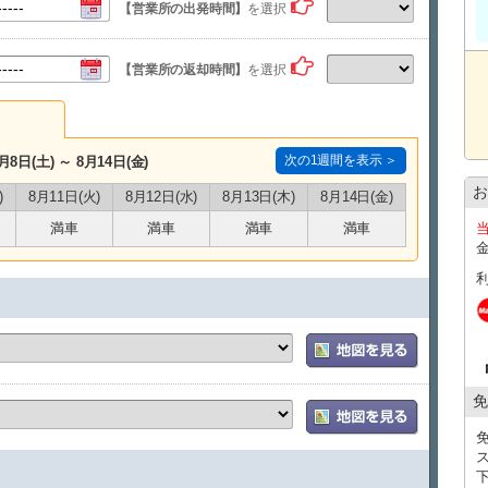
【公式LINE登録のお願い】
【営業所の出発時間】
を選択
当日のご案内は公式LINEを使用いたします。
・LINE ID：@661gpual
・LINEリンク：https://lin.ee/lcfZd4o
【営業所の返却時間】
を選択
公式LINE登録の際に下記情報をメッセージでお送りくださ
・お名前（フルネーム） ・レンタル日時
・ご予約車種
当日のご連絡は、公式LINEを使用して行います。
※公式LINEのご利用が難しい場合は、ご予約時の備考欄
次の1週間を表示 ＞
月8日(土) ～ 8月14日(金)
⸻
お
【注意事項
（必ずご確認ください）
】
)
8月11日(火)
8月12日(水)
8月13日(木)
8月14日(金)
・空港送迎は【完全予約制・時間指定制】です
満車
満車
満車
満車
・送迎枠には限りがあり、先着順でのご案内となります
・返却はフライト時間の【2時間前まで】にお願いいたしま
・送迎プランは前日の１９時までにご予約をお願いします
・原則、当日の送迎時間変更はできかねます。（※飛行機
い。）
※交通状況・繁忙期・悪天候等により、送迎対応が難しい
いたします。
※近隣施設から店舗へ直接お越しになるお客様は、タクシ
を行っております。その際は、領収書を必ず店舗スタッフ
免
⸻
【無料貸出】
・チャイルドシート／ジュニアシート
・スマートフォン充電器