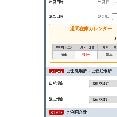
出発日
出発日時
返却日
返却日時
週間在庫カレンダー
8
8月8日(土)
8月9日(日)
8月10日(月
満車
残1台
満車
STEP2
ご出発場所・ご返却場所
出発場所
返却場所
STEP3
ご利用台数