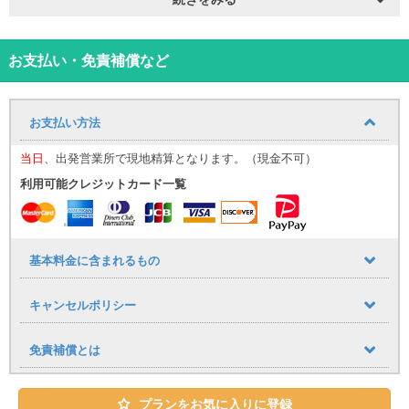
※車両カラーの指定はできかねます。
⸻
【那覇空港送迎について（無料）】
お迎え場所についてはこち
ら！
お支払い・免責補償など
那覇空港までの送迎サービスを追加料金なしでご利用いただけま
す。
■ 運行時間
お支払い方法
9:30〜17:30（1時間おきに運行）
到着時間に応じて、最寄りの送迎便にてご案内いたします。
当日
、出発営業所で現地精算となります。（現金不可）
（例：９：００までに那覇空港に到着→９：３０発の送迎便）
利用可能クレジットカード一覧
空港への送りは１７：００発が最終便となりますので、予めご了承
下さい。
■ 乗車場所
那覇空港「14番 レンタカー送迎車乗り場」
⸻
基本料金に含まれるもの
【公式LINE登録のお願い】
当日のご案内は公式LINEを使用いたします。
キャンセルポリシー
・LINE ID：@661gpual
・LINEリンク：https://lin.ee/lcfZd4o
公式LINE登録の際に下記情報をメッセージでお送りください。
免責補償とは
・お名前（フルネーム） ・レンタル日時
・ご予約車種
プランをお気に入りに登録
当日のご連絡は、公式LINEを使用して行います。