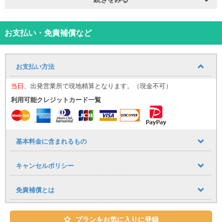
※車両カラーの指定はできかねます。
⸻
【那覇空港送迎について（無料）】
お迎え場所についてはこち
ら！
お支払い・免責補償など
那覇空港までの送迎サービスを追加料金なしでご利用いただけま
す。
■ 運行時間
お支払い方法
9:30〜17:30（1時間おきに運行）
到着時間に応じて、最寄りの送迎便にてご案内いたします。
当日
、出発営業所で現地精算となります。（現金不可）
（例：９：００までに那覇空港に到着→９：３０発の送迎便）
利用可能クレジットカード一覧
空港への送りは１７：００発が最終便となりますので、予めご了承
下さい。
■ 乗車場所
那覇空港「14番 レンタカー送迎車乗り場」
⸻
基本料金に含まれるもの
【公式LINE登録のお願い】
当日のご案内は公式LINEを使用いたします。
キャンセルポリシー
・LINE ID：@661gpual
・LINEリンク：https://lin.ee/lcfZd4o
公式LINE登録の際に下記情報をメッセージでお送りください。
免責補償とは
・お名前（フルネーム） ・レンタル日時
・ご予約車種
プランをお気に入りに登録
当日のご連絡は、公式LINEを使用して行います。