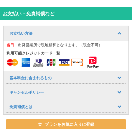
【那覇空港送迎について（無料）】
お迎え場所についてはこちら！
那覇空港までの送迎サービスを追加料金なしでご利用いただけま
お支払い・免責補償など
す。
■ 運行時間
9:30〜17:30（1時間おきに運行）
お支払い方法
到着時間に応じて、最寄りの送迎便にてご案内いたします。
（例：９：００までに那覇空港に到着→９：３０発の送迎便）
当日
、出発営業所で現地精算となります。（現金不可）
空港への送りは１７：００発が最終便となりますので、予めご了承
下さい。
利用可能クレジットカード一覧
■ 乗車場所
那覇空港「14番 レンタカー送迎車乗り場」
⸻
【公式LINE登録のお願い】
基本料金に含まれるもの
当日のご案内は公式LINEを使用いたします。
・LINE ID：@661gpual
キャンセルポリシー
・LINEリンク：https://lin.ee/lcfZd4o
公式LINE登録の際に下記情報をメッセージでお送りください。
・お名前（フルネーム） ・レンタル日時
免責補償とは
・ご予約車種
当日のご連絡は、公式LINEを使用して行います。
※公式LINEのご利用が難しい場合は、ご予約時の備考欄にその旨を
プランをお気に入りに登録
必ず記載ください。