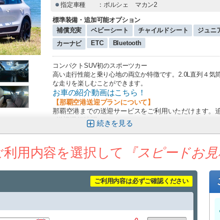
指定車種
：ポルシェ マカン2
標準装備・追加可能オプション
補償充実
ベビーシート
チャイルドシート
ジュニ
ETC
Bluetooth
カーナビ
コンパクトSUV初のスポーツカー
高い走行性能と乗り心地の両立か特徴です。2.0L直列４
な走りを楽しむことができます。
お車の紹介動画はこちら！
【那覇空港送迎プランについて】
那覇空港までの送迎サービスをご利用いただけます。
■送迎運行時間
続きを
９：３０～１７：３０
到着時間に応じて、最寄りの送迎便にてご案内いたし
（例：９：００までに那覇空港に到着→９：３０発の
ご利用内容を選択して
『スピードお見
※１時間おきに運行しており、１７：３０まで同様に
空港への送りは１７：００発が最終便となりますので
■乗車場所
ご利用内容は必ずご確認ください
那覇空港「１４番レンタカー送迎車乗り場」までお越
（ご予約時のお願い）
ご予約時、備考欄に以下の内容を必ずご記入ください