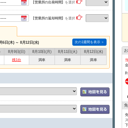
・到着便名
【営業所の出発時間】
を選択
・到着時間
（公式LINE登録のお願い）
【営業所の返却時間】
を選択
当日スムーズにご案内を行うため、ご予約後は必ず公式
・LINE ID：@661gpual
・LINEリンク：https://lin.ee/lcfZd4o
公式LINE登録の際に下記情報をメッセージでお送りく
・お名前（フルネーム） ・レンタル日時
次の1週間を表示 ＞
月6日(木) ～ 8月12日(水)
・ご予約車種
お
)
8月9日(日)
8月10日(月)
8月11日(火)
8月12日(水)
当日のご連絡は、公式LINEを使用して行います。
※公式LINEのご利用が難しい場合は、ご予約時の備
残1台
満車
満車
満車
状況により、別の方法をご案内いたします。
【注意事項】※必ずご確認ください。
・那覇空港送迎プランは、完全予約制・時間指定制で
送迎枠には限りがあり、先着順でのご案内となりま
・ご返却は、フライト時間の２時間前までにお願いい
・原則、当日の送迎時間変更はできかねます。（※
ださい。）
・送迎プランは前日の１９時までにご予約をお願いし
免
・当日の交通状況や諸事情、繁忙期期間、悪天候な
ます。
その際は店舗からご連絡させていただきますのでご了
※お客様の到着時間によっては、空港にて少しお待ち