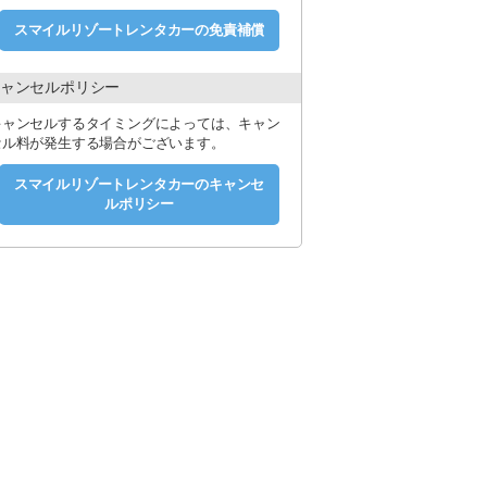
。
クシー代キャッシュバック（上限１，００
スマイルリゾートレンタカーの免責補償
舗スタッフへお渡しください。
、
ャンセルポリシー
貸出
キャンセルするタイミングによっては、キャン
セル料が発生する場合がございます。
にご負担いただく「営業できない期間の補償
返却できない（レッカー移動）場合は２０万
スマイルリゾートレンタカーのキャンセ
/1日）にご加入されたお客様は上記の負担額が
ルポリシー