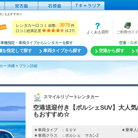
旅にもおすすめ☆
3978
レンタカー口コミ
総数：
件
口コミ総満足度
(
4.27
)
よくある質問
ご利用ガイ
車種指定・車両タイプからレンタカーを探す
空港・スポ
種を指定して探す
車両タイプから探す
空港から探す
カー 沖縄
プラン詳細
スマイルリゾートレンタカー
空港送迎付き【ポルシェSUV】大人気
もおすすめ☆
車両タイプ
：ＳＵＶ
乗車人
車両クラス
：ポルシェ マカン2