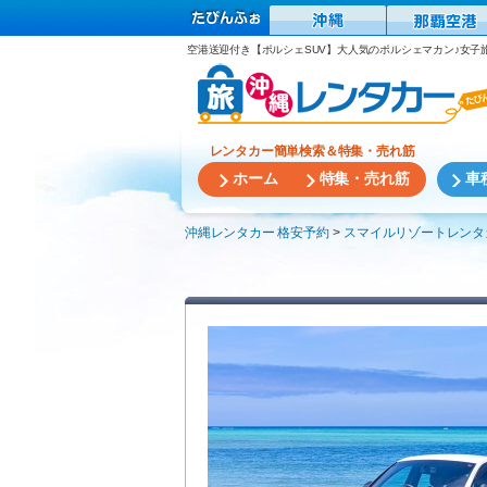
空港送迎付き【ポルシェSUV】大人気のポルシェマカン♪女子
レンタカー簡単検索＆特集・売れ筋
ホーム
特集・売れ筋
車
沖縄レンタカー 格安予約
スマイルリゾートレンタ