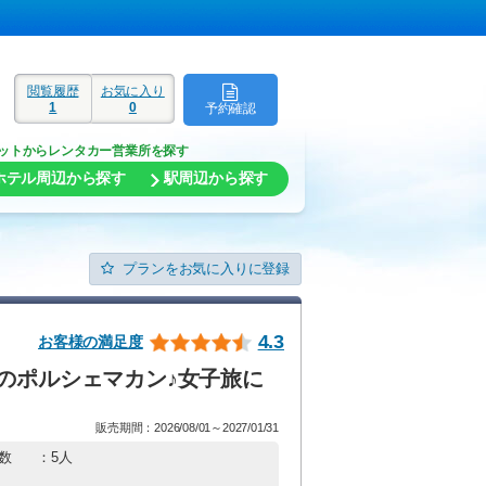
閲覧履歴
お気に入り
1
0
予約確認
ド
ットからレンタカー営業所を探す
ホテル周辺から探す
駅周辺から探す
プランをお気に入りに登録
4.3
お客様の満足度
のポルシェマカン♪女子旅に
販売期間：2026/08/01～2027/01/31
数
：5人