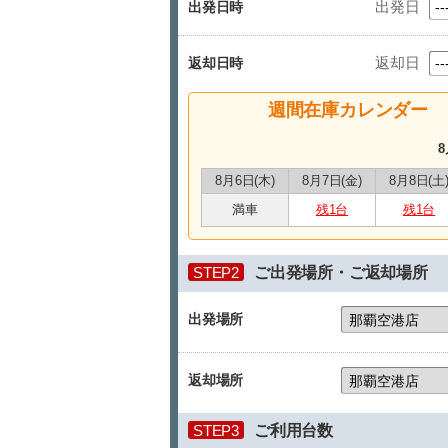
出発日
出発日時
返却日
返却日時
週間在庫カレンダー
8
8月6日(木)
8月7日(金)
8月8日(土
満車
残1台
残1台
STEP2
ご出発場所・ご返却場所
出発場所
返却場所
STEP3
ご利用台数