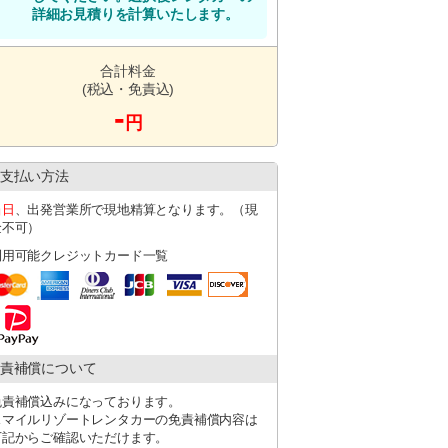
詳細お見積りを計算いたします。
合計料金
LINEのご登録をお願いいたします。
(税込・免責込)
-
円
ださい。
支払い方法
考欄にその旨を必ず記載ください。
当日
、出発営業所で現地精算となります。（現
金不可）
利用可能クレジットカード一覧
す。
す。
たします。
飛行機遅延の場合は、必ず店舗にご連絡く
ます。
責補償について
どによりお迎え対応が難しい場合がござい
免責補償込みになっております。
承願います。
スマイルリゾートレンタカーの免責補償内容は
いただく場合がございます。
下記からご確認いただけます。