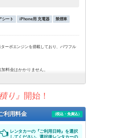
アシート
iPhone用 充電器
禁煙車
気筒ターボエンジンを搭載しており、パワフル
追加料金はかかりません。
ます。
送迎便）
積り』
開始！
調整いたします。
、予めご了承下さい。
ご利用料金
（税込・免責込）
しください。
レンタカーの『ご利用日時』を選択
。
してください。選択後レンタカーの