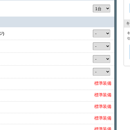
※交通状況等により、多少前後する場合がございます
※近隣施設から店舗へ直接お越しになるお客様は、タ
０円）を行っております。その際は、領収書を必ず店
安心して沖縄ドライブをスタートしていただけるよう
キ
スタッフ一同サポートいたします。
チャイルドシート・ジュニアシート無料貸出/ 充電器無料
ジ)
【NOC補償について】
ご利用中の事故により車両に損害を与えた場合に、お客様
金額」です。店舗へ車両の返却が可能な場合は１０万円、
円頂戴いたします。オプションのNOC補償制度（2,000円
免除されます。
【キャンセルについて】
予約を取消される場合、下記の手数料を申し受けます。
予約日の７日前 無料
６日前～３日前 ２０％
標準装備
２日前～前日 ３０％
当日 ５０％
標準装備
標準装備
標準装備
標準装備