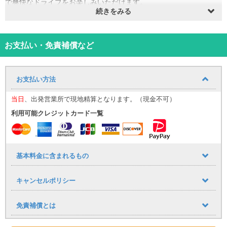
で爽快なドライブをお楽しみいただけます。
続きをみる
※車両カラーの指定はできかねます。
⸻
【那覇空港送迎について（無料）】
お迎え場所についてはこち
ら！
お支払い・免責補償など
那覇空港までの送迎サービスを追加料金なしでご利用いただけま
す。
■ 運行時間
お支払い方法
9:30〜17:30（1時間おきに運行）
到着時間に応じて、最寄りの送迎便にてご案内いたします。
当日
、出発営業所で現地精算となります。（現金不可）
（例：９：００までに那覇空港に到着→９：３０発の送迎便）
利用可能クレジットカード一覧
空港への送りは１７：００発が最終便となりますので、予めご了承
下さい。
■ 乗車場所
那覇空港「14番 レンタカー送迎車乗り場」
⸻
基本料金に含まれるもの
【公式LINE登録のお願い】
当日のご案内は公式LINEを使用いたします。
キャンセルポリシー
・LINE ID：@661gpual
・LINEリンク：https://lin.ee/lcfZd4o
公式LINE登録の際に下記情報をメッセージでお送りください。
免責補償とは
・お名前（フルネーム） ・レンタル日時
・ご予約車種