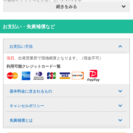
で爽快なドライブをお楽しみいただけます。
続きをみる
※車両カラーの指定はできかねます。
⸻
【那覇空港送迎について（無料）】
お迎え場所についてはこち
ら！
お支払い・免責補償など
那覇空港までの送迎サービスを追加料金なしでご利用いただけま
す。
■ 運行時間
お支払い方法
9:30〜17:30（1時間おきに運行）
到着時間に応じて、最寄りの送迎便にてご案内いたします。
当日
、出発営業所で現地精算となります。（現金不可）
（例：９：００までに那覇空港に到着→９：３０発の送迎便）
利用可能クレジットカード一覧
空港への送りは１７：００発が最終便となりますので、予めご了承
下さい。
■ 乗車場所
那覇空港「14番 レンタカー送迎車乗り場」
⸻
基本料金に含まれるもの
【公式LINE登録のお願い】
当日のご案内は公式LINEを使用いたします。
キャンセルポリシー
・LINE ID：@661gpual
・LINEリンク：https://lin.ee/lcfZd4o
公式LINE登録の際に下記情報をメッセージでお送りください。
免責補償とは
・お名前（フルネーム） ・レンタル日時
・ご予約車種