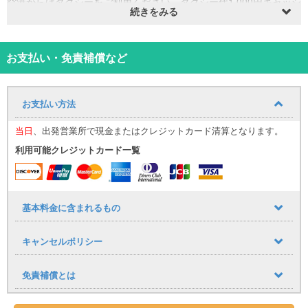
空港からはタクシーをご利用ください。タクシー代1,000円キャッシ
続きをみる
ュバックさせていただきます。
※免責補償込み【休業休車補償（NOC）については店舗にて加入可
能です】
※当日ご利用の場合は、お気軽にお問合せください。
お支払い・免責補償など
※当日、車の事故や故障によりお貸出しできない場合がございます。
その場合は当日お貸出可能な車種をお選びいただき、ご出発いただ
く場合がございますので予めご了承いただけますようお願い致しま
お支払い方法
す。
キャンセル手数料については下記をご確認ください。
当日
、出発営業所で現金またはクレジットカード清算となります。
・乗車日の7日前：無料
利用可能クレジットカード一覧
・乗車日の6～3日前：代金の20%
・乗車日の2～1日前：代金の30%
・乗車日及び乗車日を過ぎた場合：代金の100％
基本料金に含まれるもの
キャンセルポリシー
免責補償とは