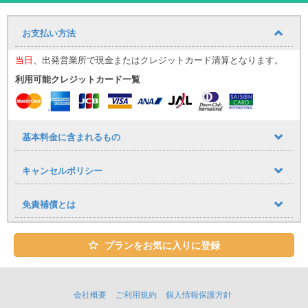
ユニバースレンタカーの高品質な車・サービスでストレスフリーで
快適な旅を♪
お支払い方法
心のこもったおもてなしで、お客様をお迎え致します。
当日
、出発営業所で現金またはクレジットカード清算となります。
★ユニバースレンタカーをご利用のお客様への嬉しいサービス
・ETC、カーナビ、全車標準装備！
利用可能クレジットカード一覧
・タクシー送迎サービス
那覇空港到着しましたら出口１番を出てタクシーで店舗までお越し
基本料金に含まれるもの
下さい。
空港から店舗までの直送のみ料金をお支払致します。
キャンセルポリシー
※領収書の提出が必要となります。
レンタカーご予約１台につきタクシー１台分返金（５名様以上の場
合はジャンボタクシーをご利用ください。）
免責補償とは
※タクシー複数台でご来店の場合、２台目以降のタクシー代はご返金
致しかねます。
※那覇空港にはジャンボタクシー乗り場がございます。当日ジャンボ
プランをお気に入りに登録
タクシーに空車がない場合は店舗までご連絡ください。
お帰りの際は当店送迎車両にて送迎させていただいております。
会社概要
ご利用規約
個人情報保護方針
お帰りの際の送迎は、18時半までのご返却で那覇空港もしくは赤嶺