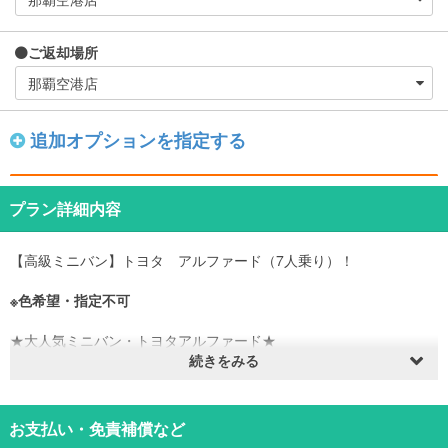
ご返却場所
追加オプションを指定する
プラン詳細内容
【高級ミニバン】トヨタ アルファード（7人乗り）！
※色希望・指定不可
★大人気ミニバン・トヨタアルファード★
待望のミニバンクラスがレンタルスタートです♪
続きをみる
ファミリーの方はもちろん、ご友人同士やビジネスシーンなど様々
な場面で活躍すること間違いなしなお車です！
シートアレンジ次第で荷物もたくさん積むことができますよ♪
お支払い・免責補償など