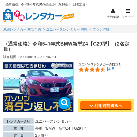
〈通常価格〉令和5~1年式BMW新型Z4【G29型】（2名定員）
予約確認
メニュー
沖縄レンタカー 格安予約
ユニバースレンタカー 沖縄
プラン詳細
〈通常価格〉令和5~1年式BMW新型Z4【G29型】（2名定
員）
販売期間：2026/08/01～2027/07/31
ユニバースレンタカーの口コミ
[4.5]
利用時刻選択へ
ユニバースレンタカー
レンタカー会社
外車（BMW 新型Z4【G29】）
車 種
2人乗り
定 員