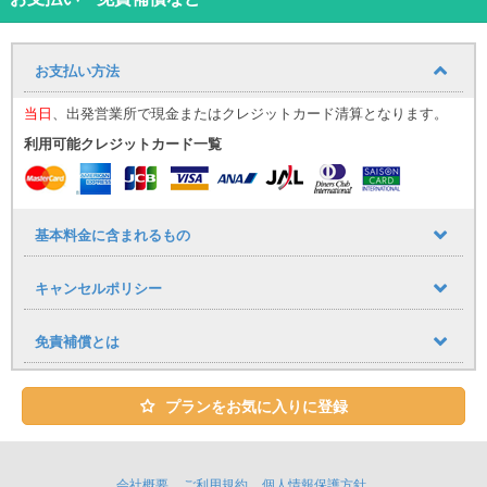
☆沖縄の「青い海」、「青い空」、「見渡す限りの星空」オープン
カーですべてを満喫☆
あなたの沖縄旅行を特別なものにしてくれること間違いなし！！
お支払い方法
特別な車両でいつもと違った特別なご旅行を♪
当日
、出発営業所で現金またはクレジットカード清算となります。
ユニバースレンタカーの高品質な車・サービスでストレスフリーで
快適な旅を♪
利用可能クレジットカード一覧
心のこもったおもてなしで、お客様をお迎え致します。
★ユニバースレンタカーをご利用のお客様への嬉しいサービス
・ETC、カーナビ、全車標準装備！
基本料金に含まれるもの
・タクシー送迎サービス
キャンセルポリシー
那覇空港到着しましたら出口１番を出てタクシーで店舗までお越し
下さい。
空港から店舗までの直送のみ料金をお支払致します。
免責補償とは
※領収書の提出が必要となります。
レンタカーご予約１台につきタクシー１台分返金（５名様以上の場
合はジャンボタクシーをご利用ください。）
プランをお気に入りに登録
※タクシー複数台でご来店の場合、２台目以降のタクシー代はご返金
致しかねます。
※那覇空港にはジャンボタクシー乗り場がございます。当日ジャンボ
会社概要
ご利用規約
個人情報保護方針