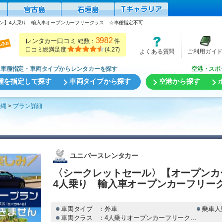
ン】4人乗り 輸入車オープンカーフリークラス ☆車種指定不可
3982
レンタカー口コミ
総数：
件
口コミ総満足度
(
4.27
)
よくある質問
ご利用ガイ
車種指定・車両タイプからレンタカーを探す
空港・スポ
種を指定して探す
車両タイプから探す
空港から探す
沖縄
プラン詳細
ユニバースレンタカー
〈シークレットセール〉【オープンカ
4人乗り 輸入車オープンカーフリー
車両タイプ
：外車
乗車人
車両クラス
：4人乗りオープンカーフリークラス