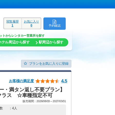
閲覧履歴
お気に入り
1
0
予約確認
ド
ットからレンタカー営業所を探す
ホテル周辺から探す
駅周辺から探す
プランをお気に入りに登録
4.5
お客様の満足度
ー・満タン返し不要プラン】
クラス ☆車種指定不可
販売期間：2026/08/03～2027/03/31
数
：4人