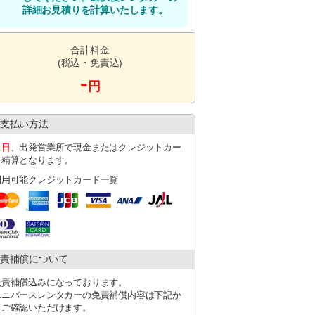
詳細お見積りを計算いたします。
い方
合計料金
(税込・免責込)
-
円
支払い方法
当日
、出発営業所で現金またはクレジットカー
ド精算となります。
利用可能クレジットカード一覧
できませんのでご了承ください。
メ。
責補償について
フリーで快適な旅を♪
免責補償込みになっております。
ユニバースレンタカーの免責補償内容は下記か
ビス
らご確認いただけます。