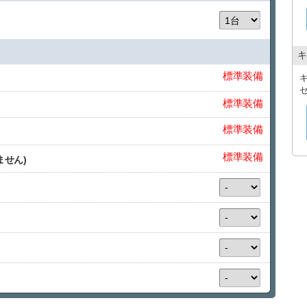
・タクシー送迎サービス
那覇空港到着しましたら出口１番を出てタクシーで店舗ま
空港から店舗までの直送のみ料金をお支払致します。
キ
※領収書の提出が必要となります。
レンタカーご予約１台につきタクシー１台分返金（５名様
標準装備
さい。）
※タクシー複数台でご来店の場合、２台目以降のタクシー
標準装備
※那覇空港にはジャンボタクシー乗り場がございます。当
までご連絡ください。
標準装備
お帰りの際は当店送迎車両にて送迎させていただいており
お帰りの際の送迎は、18時半までのご返却で那覇空港もし
標準装備
ません)
飛行機の２時間前を目安にご返却をお願いいたします。
※返却時間に他のお客様が複数いらっしゃる場合は多少待
※送迎を希望されるお客様は18時半までにご返却ください
ます。