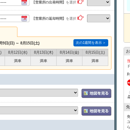
☆ 人と違う車種に乗りたい方
【営業所の出発時間】
を選択
☆ 今回の旅行の思い出を一生、大切に残したい方
☆ 車種はそこまで詳しくないけどオープンカーに乗ってみた
【営業所の返却時間】
を選択
どの車両でも輸入車オープンカーばかりのラインナップ☆
【対象車両】※指定不可
・MINI MINIコンバーチブル
・BMWオープンカー
次の1週間を表示 ＞
月9日(日) ～ 8月15日(土)
・ランドローバー イヴォークコンバーチブル
・ベンツオープンカー
お
)
8月12日(水)
8月13日(木)
8月14日(金)
8月15日(土)
など
満車
満車
満車
満車
車種をお任せ頂くことでお得な料金提供を実現しました！
当日どの車種になるかというワクワク感をお楽しみください♪
※こちらのプランについては、色などご要望などもお伺い
※ご指定の場合は、指定プランをご利用ください。
※オープンカーのトランク容量は限られております。
（機内持ち込みスーツケース2個程度）布製バックがおスス
免
ユニバースレンタカーの高品質な車・サービスでストレス
心のこもったおもてなしで、お客様をお迎え致します。
★ユニバースレンタカーをご利用のお客様への嬉しいサー
・ETC、カーナビ、全車標準装備！