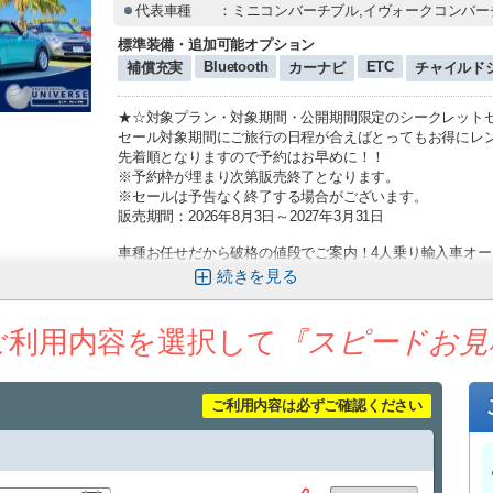
代表車種
：ミニコンバーチブル,イヴォークコンバー
標準装備・追加可能オプション
Bluetooth
ETC
補償充実
カーナビ
チャイルド
★☆対象プラン・対象期間・公開期間限定のシークレット
セール対象期間にご旅行の日程が合えばとってもお得にレ
先着順となりますので予約はお早めに！！
※予約枠が埋まり次第販売終了となります。
※セールは予告なく終了する場合がございます。
販売期間：2026年8月3日～2027年3月31日
車種お任せだから破格の値段でご案内！4人乗り輸入車オ
※ 車種希望・指定不可 色希望・指定不可
続きを
ユニバースレンタカーでは輸入車オープンカーをご利用さ
☆ 車種指定よりお得にレンタル♪
ご利用内容を選択して
『スピードお見
☆ 開放的で沖縄の自然を満喫♪
☆ 非日常のドライブはバカンスを記憶に残る思い出に♪
☆ インスタや写真映えも最高♪
ご利用内容は必ずご確認ください
そんな輸入車オープンカーをランダムでご案内♪
車種になるかは当日までのお楽しみ♪
こんな方におススメ♪