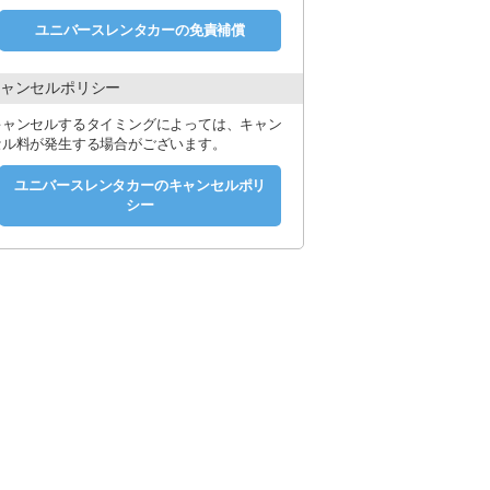
ユニバースレンタカーの免責補償
でお越し下さい。
ャンセルポリシー
以上の場合はジャンボタクシーをご利用くだ
キャンセルするタイミングによっては、キャン
セル料が発生する場合がございます。
代はご返金致しかねます。
日ジャンボタクシーに空車がない場合は店舗
ユニバースレンタカーのキャンセルポリ
シー
ます。
くは赤嶺駅となります。
ち時間が発生する可能性がございます。
。18時半以降に返却の場合は送迎不可となり