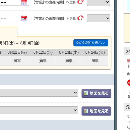
【営業所の出発時間】
を選択
・タクシー送迎サービス
那覇空港到着しましたら出口１番を出てタクシーで店舗ま
空港から店舗までの直送のみ料金をお支払致します。
【営業所の返却時間】
を選択
※領収書の提出が必要となります。
レンタカーご予約１台につきタクシー１台分返金（５名様
さい。）
※タクシー複数台でご来店の場合、２台目以降のタクシー
次の1週間を表示 ＞
月8日(土) ～ 8月14日(金)
※那覇空港にはジャンボタクシー乗り場がございます。当
までご連絡ください。
お
)
8月11日(火)
8月12日(水)
8月13日(木)
8月14日(金)
お帰りの際は当店送迎車両にて送迎をさせていただいてお
満車
満車
満車
満車
お帰りの際の送迎は、18時半までのご返却で那覇空港もし
飛行機の２時間前を目安にご返却をお願いいたします。
※返却時間に他のお客様が複数いらっしゃる場合は多少待
※送迎を希望されるお客様は18時半までにご返却ください
ます。
免