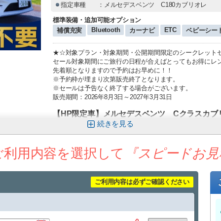
指定車種
：メルセデスベンツ C180カブリオレ
標準装備・追加可能オプション
Bluetooth
ETC
補償充実
カーナビ
ベビーシー
★☆対象プラン・対象期間・公開期間限定のシークレット
セール対象期間にご旅行の日程が合えばとってもお得にレ
先着順となりますので予約はお早めに！！
※予約枠が埋まり次第販売終了となります。
※セールは予告なく終了する場合がございます。
販売期間：2026年8月3日～2027年3月31日
【HP限定車】メルセデスベンツ Cクラスカブ
続きを
※色希望・指定不可
☆沖縄の「青い海」、「青い空」、「見渡す限りの星空」
ご利用内容を選択して
『スピードお見
あなたの沖縄旅行を特別なものにしてくれること間違いな
特別な車両でいつもと違った特別なご旅行を♪
ご利用内容は必ずご確認ください
ユニバースレンタカーの高品質な車・サービスでストレス
心のこもったおもてなしで、お客様をお迎え致します。
★ユニバースレンタカーをご利用のお客様への嬉しいサー
・ETC、カーナビ、全車標準装備！