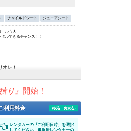
ト
チャイルドシート
ジュニアシート
セール☆★
ンタルできるチャンス！！
リオレ！
オープンカーですべてを満喫☆
積り』
開始！
し！！
ご利用料金
フリーで快適な旅を♪
（税込・免責込）
ビス
レンタカーの『ご利用日時』を選択
してください。選択後レンタカーの