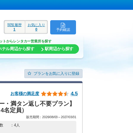
閲覧履歴
お気に入り
1
0
予約確認
ド
ットからレンタカー営業所を探す
ホテル周辺から探す
駅周辺から探す
プランをお気に入りに登録
4.5
お客様の満足度
ー・満タン返し不要プラン】
（4名定員）
販売期間：2026/08/03～2027/03/31
数
：4人