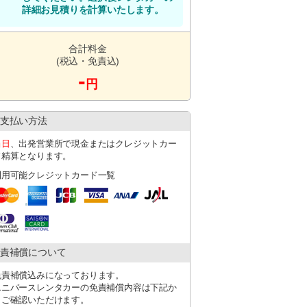
詳細お見積りを計算いたします。
でお越し下さい。
合計料金
(税込・免責込)
以上の場合はジャンボタクシーをご利用くだ
-
円
代はご返金致しかねます。
日ジャンボタクシーに空車がない場合は店舗
支払い方法
ります。
当日
、出発営業所で現金またはクレジットカー
くは赤嶺駅となります。
ド精算となります。
ち時間が発生する可能性がございます。
利用可能クレジットカード一覧
。18時半以降に返却の場合は送迎不可となり
責補償について
免責補償込みになっております。
ユニバースレンタカーの免責補償内容は下記か
らご確認いただけます。