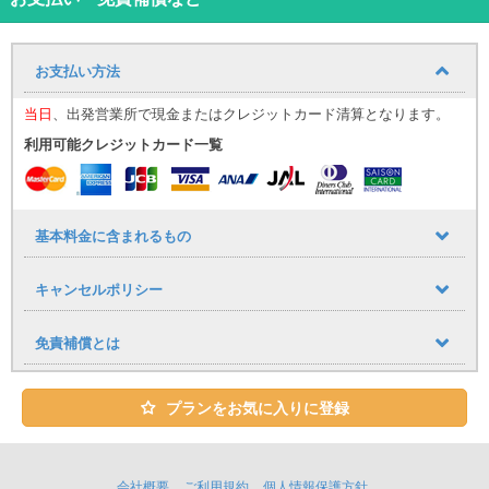
分にさせてくれます
お支払い方法
ユニバースレンタカーの高品質な車・サービスでストレスフリーで
快適な旅を♪
当日
、出発営業所で現金またはクレジットカード清算となります。
心のこもったおもてなしで、お客様をお迎え致します。
利用可能クレジットカード一覧
★ユニバースレンタカーをご利用のお客様への嬉しいサービス
・ETC、カーナビ、全車標準装備！
・タクシー送迎サービス
基本料金に含まれるもの
那覇空港到着しましたら出口１番を出てタクシーで店舗までお越し
下さい。
キャンセルポリシー
空港から店舗までの直送のみ料金をお支払致します。
※領収書の提出が必要となります。
レンタカーご予約１台につきタクシー１台分返金（５名様以上の場
免責補償とは
合はジャンボタクシーをご利用ください。）
※タクシー複数台でご来店の場合、２台目以降のタクシー代はご返金
致しかねます。
プランをお気に入りに登録
※那覇空港にはジャンボタクシー乗り場がございます。当日ジャンボ
タクシーに空車がない場合は店舗までご連絡ください。
会社概要
ご利用規約
個人情報保護方針