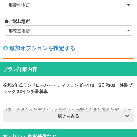
ご返却場所
追加オプションを指定する
プラン詳細内容
令和5年式ランドローバー・ディフェンダー110 SE P300 外装ブ
ラック 22インチ装着車
力強く洗練されたデザインと圧倒的な走破性を兼ね備えたディフェ
ンダー
続きをみる
大型タッチスクリーンや360度カメラなどの最新テクノロジーも搭
載
快適な乗り心地でインテリアも上質なため乗る人すべてを特別な気
お支払い・免責補償など