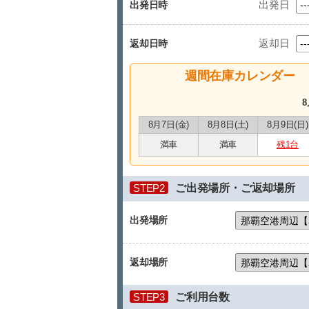
出発日
出発日時
返却日
返却日時
週間在庫カレンダー
8
8月7日(金)
8月8日(土)
8月9日(日)
満車
満車
残1台
STEP2
ご出発場所・ご返却場所
出発場所
返却場所
STEP3
ご利用台数