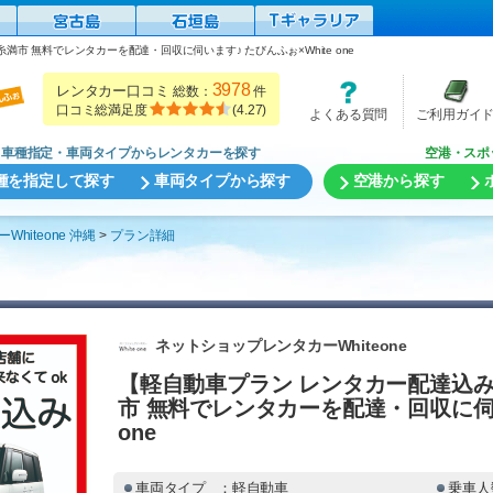
市 無料でレンタカーを配達・回収に伺います♪ たびんふぉ×White one
3978
レンタカー口コミ
総数：
件
口コミ総満足度
(
4.27
)
よくある質問
ご利用ガイ
車種指定・車両タイプからレンタカーを探す
空港・スポ
種を指定して探す
車両タイプから探す
空港から探す
hiteone 沖縄
プラン詳細
ネットショップレンタカーWhiteone
【軽自動車プラン レンタカー配達込
市 無料でレンタカーを配達・回収に伺い
one
車両タイプ
：軽自動車
乗車人