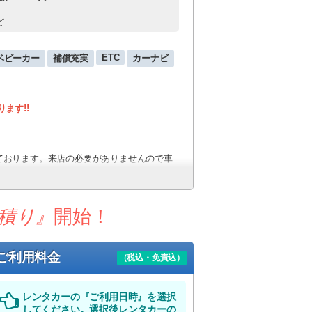
ど
ETC
ベビーカー
補償充実
カーナビ
ます!!
ております。来店の必要がありませんので車
積り』
開始！
出発!!
ご利用料金
（税込・免責込）
迎いたします!!
レンタカーの『ご利用日時』を選択
してください。選択後レンタカーの