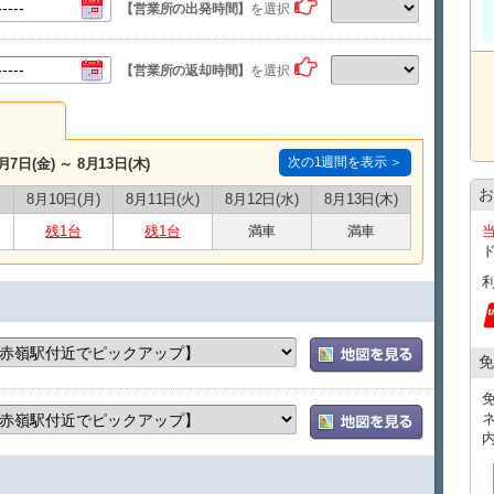
【営業所の出発時間】
を選択
→宿泊先のホテルへ車両の回収に伺います!!
【営業所の返却時間】
を選択
次の1週間を表示 ＞
月7日(金) ～ 8月13日(木)
お
8月10日(月)
8月11日(火)
8月12日(水)
8月13日(木)
残1台
残1台
満車
満車
免
ネ