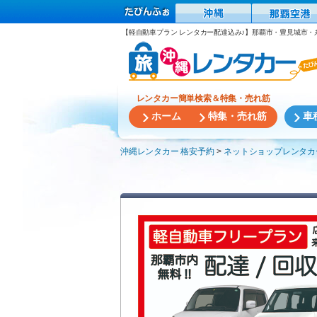
【軽自動車プラン レンタカー配達込み♪】那覇市・豊見城市・糸満
レンタカー簡単検索＆特集・売れ筋
ホーム
特集・売れ筋
車
沖縄レンタカー 格安予約
ネットショップレンタカーW