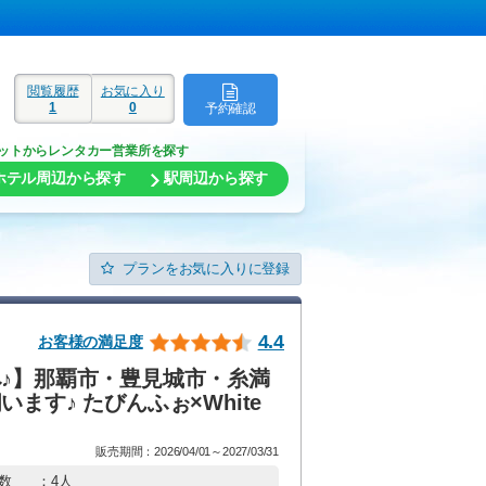
閲覧履歴
お気に入り
1
0
予約確認
ド
ットからレンタカー営業所を探す
ホテル周辺から探す
駅周辺から探す
プランをお気に入りに登録
4.4
お客様の満足度
み♪】那覇市・豊見城市・糸満
ます♪ たびんふぉ×White
販売期間：2026/04/01～2027/03/31
数
：4人