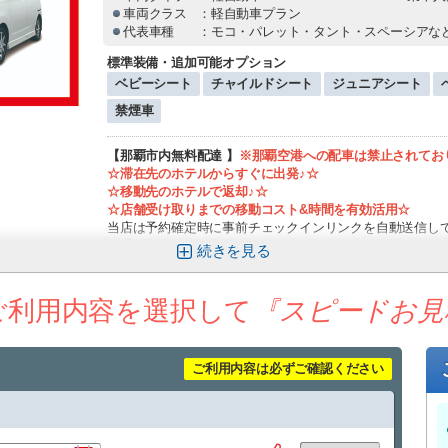
車両クラス
：軽自動車プラン
代表車種
：モコ・パレット・タント・スペーシアな
標準装備・追加可能オプション
ベビーシート
チャイルドシート
ジュニアシート
禁煙車
【那覇市内無料配達 】
※那覇空港への配車は禁止されており
☆滞在先のホテルからすぐに出発♪☆
☆移動先のホテルで返却♪☆
☆店舗受け取りまでの移動コスト&時間を有効活用☆
当店は予約確定時に事前チェックインリンクを自動送信し
を受け取ってから出発までスムーズです(^ ^)
続きを
☆オススメの出発利用方法
【沖縄入りと同時にレンタカーを借りたい方】
ご利用内容を選択して
『スピードお見
→お客様が指定した場所へレンタカーをお持ちします!!
【沖縄滞在中にレンタカーを借りたい方】
→滞在先のホテルへ車両をお持ちしチェックアウトと同時に
ご利用内容は必ずご確認ください
☆車両返却方法
【レンタカー返却後那覇空港へ行かれる方】
→弊社ヤードにて車両を返却後スタッフにて那覇空港まで送
【続けて滞在される方】