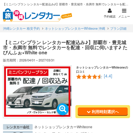
【ミニバンプラン レンタカー配達込み♪】那覇市・豊見城市・糸満市 無料でレンタカーを配達・回収に伺います♪ たびんふぉ×White one
予約確認
メニュー
沖縄レンタカー 格安予約
ネットショップレンタカーWhiteone 沖縄
プラン詳細
【ミニバンプラン レンタカー配達込み♪】那覇市・豊見城
市・糸満市 無料でレンタカーを配達・回収に伺います♪ た
びんふぉ×White one
販売期間：2026/04/01～2027/03/31
ネットショップレンタカーWhiteoneの
口コミ
[4.4]
利用時刻選択へ
ネットショップレンタカーWhiteone
レンタカー会社