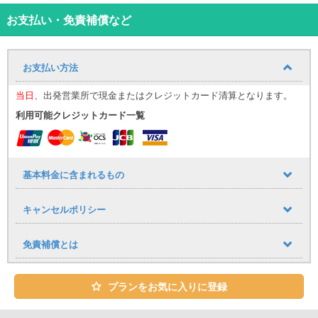
☆オススメの出発利用方法
【沖縄入りと同時にレンタカーを借りたい方】
お支払い・免責補償など
→お客様が指定した場所へレンタカーをお持ちします!!
【沖縄滞在中にレンタカーを借りたい方】
→滞在先のホテルへ車両をお持ちしチェックアウトと同時に出発!!
お支払い方法
☆車両返却方法
当日
、出発営業所で現金またはクレジットカード清算となります。
【レンタカー返却後那覇空港へ行かれる方】
利用可能クレジットカード一覧
→弊社ヤードにて車両を返却後スタッフにて那覇空港まで送迎いた
します!!
【続けて滞在される方】
→宿泊先のホテルへ車両の回収に伺います!!
基本料金に含まれるもの
キャンセルポリシー
免責補償とは
プランをお気に入りに登録