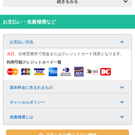
お支払いは、現金またはクレジット支払いができます。※支払い済み
続きをみる
の場合は、省略。
予約内容確認後、貸渡証を受け取り、車両貸渡になります。
【ペット同乗(ゲージ利用)不可】
お支払い・免責補償など
弊社レンタカーをご利用の際は、愛犬・愛猫等の動物との同乗一切
禁止いたします。
もし同乗が発覚した場合は、違約金5万円を徴収いたしますので、お
お支払い方法
願い申し上げます。
当日
、出発営業所で現金またはクレジットカード清算となります。
利用可能クレジットカード一覧
基本料金に含まれるもの
キャンセルポリシー
免責補償とは
プランをお気に入りに登録