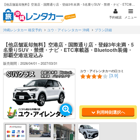
【他店舗返却無料】空港店・国際通り店・登録3年未満・5名乗りSUV・禁煙・ナビ・ETC車載器・Bluetooth装備・那覇空港送迎込み
予約確認
メニュー
沖縄レンタカー 格安予約
ユウ・アイレンタカー 沖縄
プラン詳細
【他店舗返却無料】空港店・国際通り店・登録3年未満・5
名乗りSUV・禁煙・ナビ・ETC車載器・Bluetooth装備・
那覇空港送迎込み
販売期間：2026/04/01～2027/03/31
ユウ・アイレンタカーの口コミ
[3.9]
利用時刻選択へ