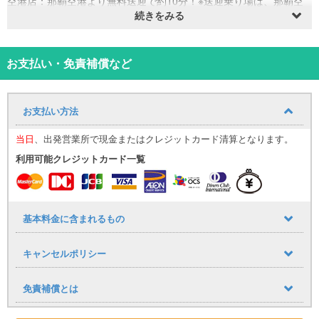
空港店：那覇空港より無料送迎で約10分！※送迎乗り場は、那覇空
港1階レンタカー送迎バス乗り場10です。
続きをみる
国際通り店：ゆいレール美栄橋駅より徒歩約7分！※全ての送迎サー
ビスは対応しておりません。
〇新車登録3年未満の車両をご提供！
お支払い・免責補償など
〇出発前日までのご連絡でキャンセル料が無料となります！
〇お子様用シートオプション選択可能！なんと無料！
※チャイルドシート・ベビーシート・ジュニアシートが選択可です。
お支払い方法
要予約となります。
＜自動車保険・補償制度のおすすめポイント＞
当日
、出発営業所で現金またはクレジットカード清算となります。
〇補償も充実、万一の事故も安心、ワイド補償オプション選択可
能！
利用可能クレジットカード一覧
対人賠償：無制限/1名（自賠責保険含む）
対物賠償：無制限/1事故
車両保険：時価額/1事故
人身傷害：無制限/1名
基本料金に含まれるもの
※当補償は、任意保険証券に準じます。
※当プランは、免責補償制度加入条件なので、対物・車両の免責が免
キャンセルポリシー
除です。
NOC（ノンオペレーションチャージ）は、別途（下記の料金）負担
となります。
免責補償とは
自走できる状態で返却する事故の場合・・・2万円
自走不可の状態で返却する事故の場合・・・5万円