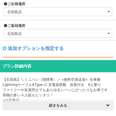
ご出発場所
ご返却場所
追加オプションを指定する
プラン詳細内容
【石垣島】＼ミニバン（喫煙車）／ ⭐︎無料空港送迎⭐︎ 全車種
Lightningケーブル&Type–C 充電器搭載 灰皿付き 8人乗り
ファミリーや友達同士でもあらゆるシーンにぴったりなお車です
荷物の多い４人組もピッタリ！
※注意事項
空港送迎ご利用の方は予約時に航空便名を入力頂ければ到着に合わ
続きをみる
せてお迎えに行きます！
ご利用時注意事項をしっかりとご確認の上ルールをお守りくださ