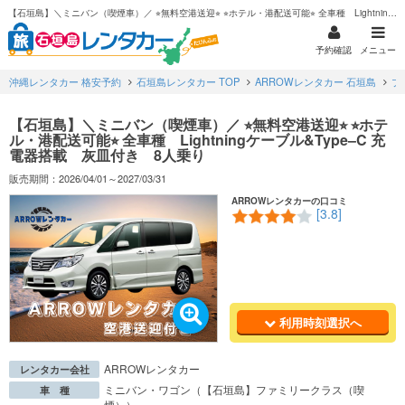
【石垣島】＼ミニバン（喫煙車）／ ⭐︎無料空港送迎⭐︎ ⭐︎ホテル・港配送可能⭐︎ 全車種 Lightningケーブル&Type–C 充電器搭載 灰皿付き 8人乗り
予約確認
メニュー
沖縄レンタカー 格安予約
石垣島レンタカー TOP
ARROWレンタカー 石垣島
プ
【石垣島】＼ミニバン（喫煙車）／ ⭐︎無料空港送迎⭐︎ ⭐︎ホテ
ル・港配送可能⭐︎ 全車種 Lightningケーブル&Type–C 充
電器搭載 灰皿付き 8人乗り
販売期間：2026/04/01～2027/03/31
ARROWレンタカーの口コミ
[3.8]
利用時刻選択へ
ARROWレンタカー
レンタカー会社
ミニバン・ワゴン（【石垣島】ファミリークラス（喫
車 種
煙））