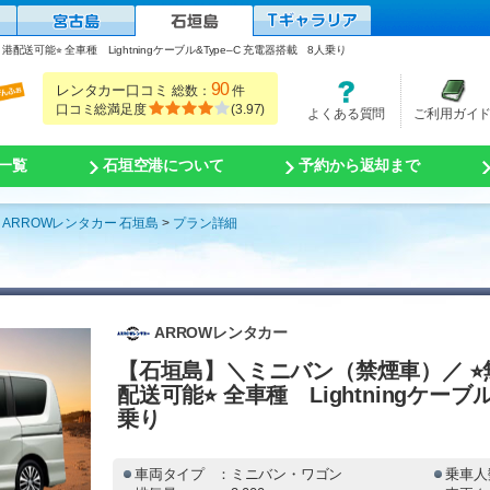
配送可能⭐︎ 全車種 Lightningケーブル&Type–C 充電器搭載 8人乗り
90
レンタカー口コミ
総数：
件
口コミ総満足度
(
3.97
)
よくある質問
ご利用ガイ
一覧
石垣空港について
予約から返却まで
ARROWレンタカー 石垣島
プラン詳細
ARROWレンタカー
【石垣島】＼ミニバン（禁煙車）／ ⭐︎無
配送可能⭐︎ 全車種 Lightningケーブ
乗り
車両タイプ
：ミニバン・ワゴン
乗車人