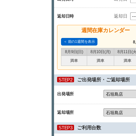
返却日
返却日時
週間在庫カレンダー
＜ 前の1週間を表示
8
8月9日(日)
8月10日(月)
8月11日(火
満車
満車
満車
STEP2
ご出発場所・ご返却場所
出発場所
返却場所
STEP3
ご利用台数