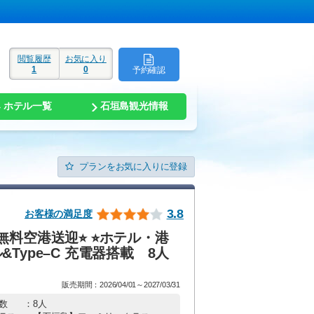
閲覧履歴
お気に入り
1
0
予約確認
ド
ホテル一覧
石垣島観光情報
プランをお気に入りに登録
3.8
お客様の満足度
料空港送迎⭐︎ ⭐︎ホテル・港
ル&Type–C 充電器搭載 8人
販売期間：2026/04/01～2027/03/31
数
：8人