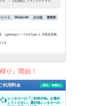
ラス
：【石垣島】ファミリークラス（禁煙）
Bluetooth
ーシート
その他
禁煙車
ightningケーブル&Type–C 充電器搭載
車です
着に合わせてお迎えに行きます！
ください！
積り』
開始！
ご利用料金
（税込・免責込）
レンタカーの『ご利用日時』を選択
してください。選択後レンタカーの