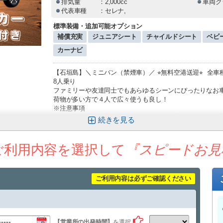
排気量
：2,000cc
車両ク
代表車種
：セレナ,
標準装備・追加可能オプション
補償充実
ジュニアシート
チャイルドシート
ベビ
カーナビ
【石垣島】＼ミニバン（禁煙車）／ ⭐︎無料空港送迎⭐︎ 全車種 L
8人乗り
ファミリーや友達同士でもあらゆるシーンにぴったりなお
荷物が多い方で４人で広々使うも良し！
※注意事項
空港送迎ご利用の方は予約時に航空便名を入力頂ければ到
続きを
ご利用時注意事項をしっかりとご確認の上ルールをお守り
ご利用内容を選択して
『スピードお見
ご利用内容は必ずご確認ください
【営業所の出発時間】
を選択