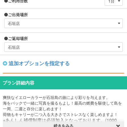
ご利用台数
ご出発場所
ご返却場所
追加オプションを指定する
プラン詳細内容
爽快なイエローカラーが石垣島の旅により彩りを与えます。
海をバックで一緒に写真を撮るもよし！最高の燃費を駆使して島を
一周、二週と存分に楽しめます！
荷物もキャリーが二つ入る大きさでストレスなく楽しめますよ！
※あんしん補償制度は必須加入となっております。(1000
続きをみる
円/1日)