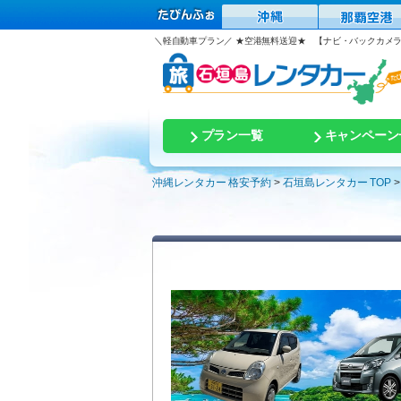
＼軽自動車プラン／ ★空港無料送迎★ 【ナビ・バックカメラ・B
プラン一覧
キャンペーン
沖縄レンタカー 格安予約
石垣島レンタカー TOP