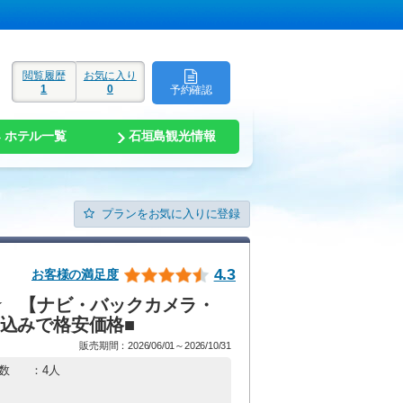
閲覧履歴
お気に入り
1
0
予約確認
ド
ホテル一覧
石垣島観光情報
プランをお気に入りに登録
4.3
お客様の満足度
★ 【ナビ・バックカメラ・
補償込みで格安価格■
販売期間：2026/06/01～2026/10/31
数
：4人