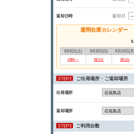
返却日
返却日時
週間在庫カレンダー
8
8月8日(土)
8月9日(日)
8月10日(月
18時～
残2台
残1台
STEP2
ご出発場所・ご返却場所
出発場所
返却場所
STEP3
ご利用台数