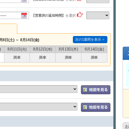
【営業所の返却時間】
を選択
次の1週間を表示 ＞
月8日(土) ～ 8月14日(金)
)
8月11日(火)
8月12日(水)
8月13日(木)
8月14日(金)
満車
満車
満車
満車
お