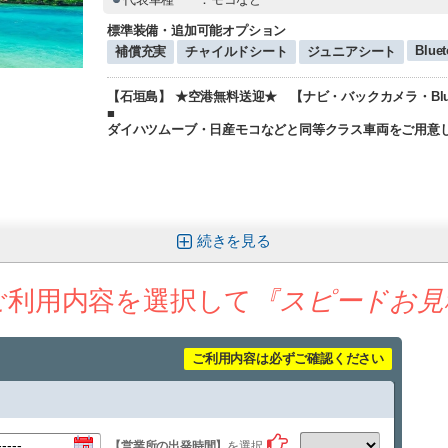
標準装備・追加可能オプション
Bluet
補償充実
チャイルドシート
ジュニアシート
【石垣島】 ★空港無料送迎★ 【ナビ・バックカメラ・Blu
■
ダイハツムーブ・日産モコなどと同等クラス車両をご用意
続きを
ご利用内容を選択して
『スピードお見
ご利用内容は必ずご確認ください
【営業所の出発時間】
を選択