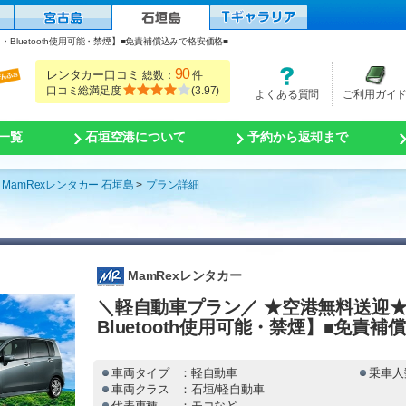
luetooth使用可能・禁煙】■免責補償込みで格安価格■
90
レンタカー口コミ
総数：
件
口コミ総満足度
(
3.97
)
よくある質問
ご利用ガイ
一覧
石垣空港について
予約から返却まで
MamRexレンタカー 石垣島
プラン詳細
MamRexレンタカー
＼軽自動車プラン／ ★空港無料送迎
Bluetooth使用可能・禁煙】■免責
車両タイプ
：軽自動車
乗車人
車両クラス
：石垣/軽自動車
代表車種
：モコなど