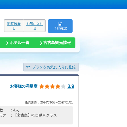
閲覧履歴
お気に入り
1
0
予約確認
ド
ホテル一覧
宮古島観光情報
プランをお気に入りに登録
3.9
お客様の満足度
販売期間：2026/03/01～2027/01/31
数
：4人
ラス
：【宮古島】軽自動車クラス