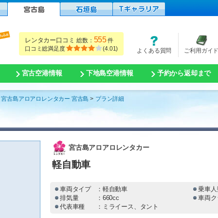
555
レンタカー口コミ
総数：
件
口コミ総満足度
(
4.01
)
よくある質問
ご利用ガイ
宮古空港情報
下地島空港情報
予約から返却まで
宮古島アロアロレンタカー 宮古島
プラン詳細
宮古島アロアロレンタカー
軽自動車
車両タイプ
：軽自動車
乗車人
排気量
：660cc
車両ク
代表車種
：ミライース、タント