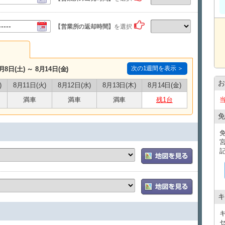
【営業所の返却時間】
を選択
次の1週間を表示 ＞
月8日(土) ～ 8月14日(金)
お
)
8月11日(火)
8月12日(水)
8月13日(木)
8月14日(金)
満車
満車
満車
残1台
免
キ