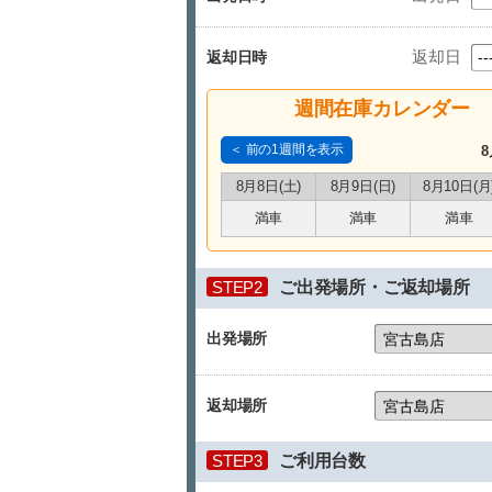
返却日
返却日時
週間在庫カレンダー
＜ 前の1週間を表示
8
8月8日(土)
8月9日(日)
8月10日(月
満車
満車
満車
STEP2
ご出発場所・ご返却場所
出発場所
返却場所
STEP3
ご利用台数