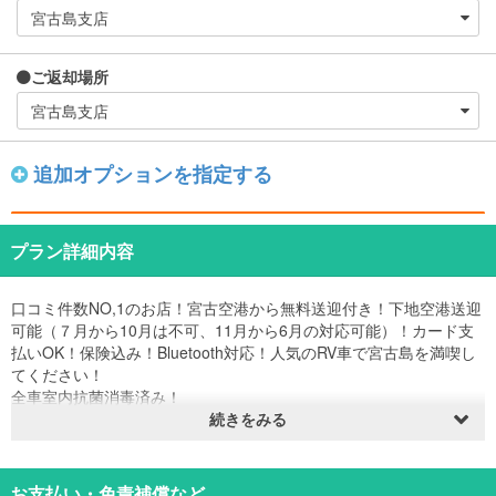
ご返却場所
追加オプションを指定する
プラン詳細内容
口コミ件数NO,1のお店！宮古空港から無料送迎付き！下地空港送迎
可能（７月から10月は不可、11月から6月の対応可能）！カード支
払いOK！保険込み！Bluetooth対応！人気のRV車で宮古島を満喫し
てください！
全車室内抗菌消毒済み！
当店営業時間は9時～18時になります。８時から9時の航空機でお越
続きをみる
しの方は9時の開店後宮古空港にお迎えにまいります。直接店舗にお
越しになる場合も9時からの受付になります。
＊ナビゲーションは装着していますがデータが古い車両もございま
お支払い・免責補償など