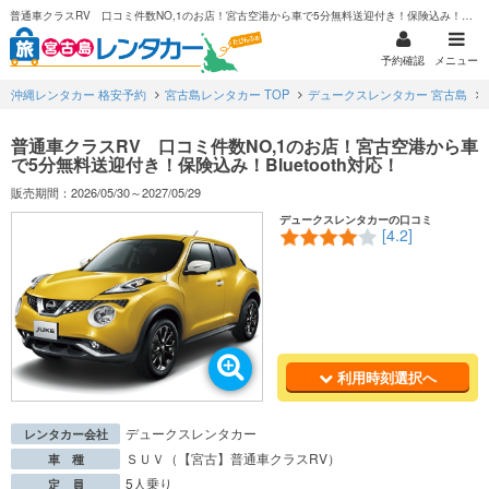
普通車クラスRV 口コミ件数NO,1のお店！宮古空港から車で5分無料送迎付き！保険込み！Bluetooth対応！
予約確認
メニュー
沖縄レンタカー 格安予約
宮古島レンタカー TOP
デュークスレンタカー 宮古島
普通車クラスRV 口コミ件数NO,1のお店！宮古空港から車
で5分無料送迎付き！保険込み！Bluetooth対応！
販売期間：2026/05/30～2027/05/29
デュークスレンタカーの口コミ
[4.2]
利用時刻選択へ
デュークスレンタカー
レンタカー会社
ＳＵＶ（【宮古】普通車クラスRV）
車 種
5人乗り
定 員