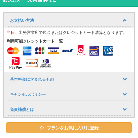
す。最新2024年~2025年データポータブルナビを格安にて貸出して
います！
＊チャイルドシート、ジュニアシートが選択出来ない場合は予約で
お支払い方法
いっぱいの状態です。備考欄等に入力されてもご希望に添えませ
ん。
当日
、出発営業所で現金またはクレジットカード清算となります。
＊平良港からの送迎をご希望の方では必ずお問い合わせください。
お問い合わせがない場合は送迎はお断りいたしますのでご注意くだ
利用可能クレジットカード一覧
さい。
＊ご利用日前日の18時以降にご予約を取られる場合は、送迎や車の
手配等もございますので当店ラインに必ずご連絡ください。連絡が
無い場合は送迎や車両の準備にお待ちいただきます。詳しくはお問
合せください。
＊営業時間外の送迎につきましては有料送迎とさせていただきま
基本料金に含まれるもの
す。営業時間 9時〜18時 宮古空港1100円、下地空港3300円 詳
しくはお問合せください。
キャンセルポリシー
免責補償とは
プランをお気に入りに登録