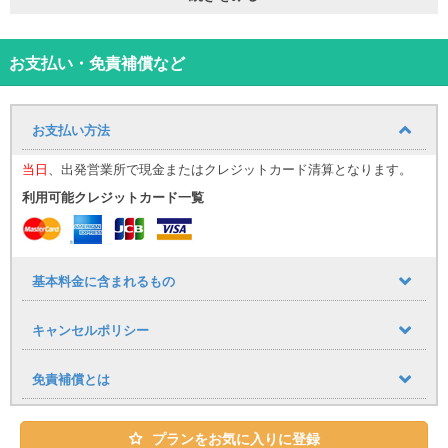
車両タイプ
ダイハツ・ムーヴ
乗車定員
4名
車体カラー
ライトローズマイカメタリック
シートカラー
-
お支払い・免責補償など
AT/MT
AT車
主要装備
-
ハンドル
右ハンドル
お支払い方法
排気量
658cc
その他
禁煙車
当日
、出発営業所で現金またはクレジットカード清算となります。
車体サイズ
約3,395 x 1,475 x 1,620(mm)
利用可能クレジットカード一覧
ご希望のお客様には、
宮古空港・平良港
、各ホテルへの
無料
送迎に
送迎サービス
やスーツケースの無料配達も承っております。
ついて
下地島空港
、その他エリアへの送迎サービスについても、お
基本料金に含まれるもの
気軽にお問い合わせください。
キャンセルポリシー
免責補償とは
プランをお気に入りに登録