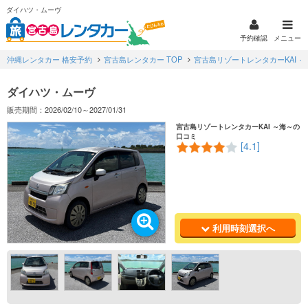
ダイハツ・ムーヴ
予約確認
メニュー
沖縄レンタカー 格安予約
宮古島レンタカー TOP
宮古島リゾートレンタカーKAI ～
ダイハツ・ムーヴ
販売期間：2026/02/10～2027/01/31
宮古島リゾートレンタカーKAI ～海～の
口コミ
[4.1]
利用時刻選択へ