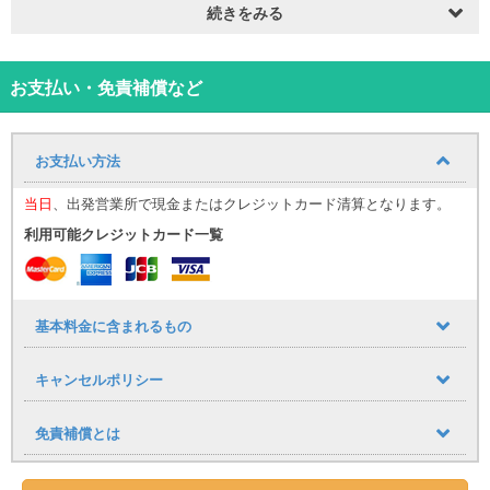
もリラックスして楽しめます。
続きをみる
両側スライドドアで乗り降りや荷物の出し入れもスムーズ。大きな
スーツケースやアウトドア用品もラクラク収納可能です。
広いフロントガラスによる開放的な視界で、初めての宮古島の道で
お支払い・免責補償など
も安心して運転できるのも魅力。
ファミリー旅行やグループ観光にぴったりな一台で、旅のひととき
をより落ち着いた雰囲気で彩ります。
お支払い方法
宮古島での特別な時間を、上品なグレーのセレナとともに過ごして
みませんか？
当日
、出発営業所で現金またはクレジットカード清算となります。
Car spec
利用可能クレジットカード一覧
車両タイプ
日産 セレナ
乗車定員
8名
車体カラー
ダイヤモンドシルバーメタリック
シートカラー
ブラック
基本料金に含まれるもの
AT/MT
AT車
主要装備
カーナビあり
キャンセルポリシー
ハンドル
右ハンドル
排気量
1,997cc
免責補償とは
その他
禁煙車
車体サイズ
約4,685 x 1,695 x 1,845 (mm)