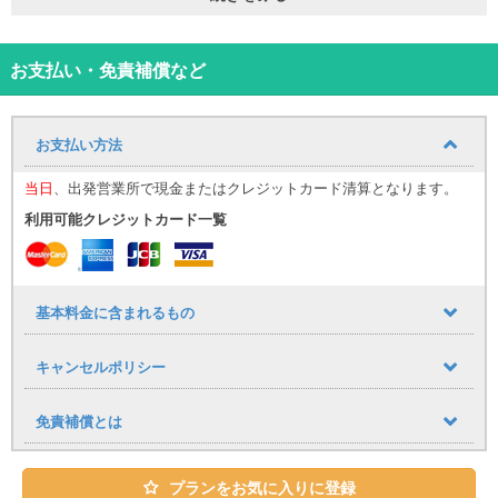
リー旅行やグループ旅行もワンランク上の快適さを実現。
宮古島での贅沢なドライブ旅行におすすめの一台です！
お支払い・免責補償など
Car spec
車両タイプ
トヨタ 30系後期アルファード S-Cパッケージ
乗車定員
7名
お支払い方法
車体カラー
ブラック
シートカラ
当日
、出発営業所で現金またはクレジットカード清算となります。
ブラック
ー
利用可能クレジットカード一覧
AT/MT
AT車
カーナビ・後部席ラグジュアリーモニター・Toyota
主要装備
Safety Sense
ハンドル
右ハンドル
排気量
2,500cc
基本料金に含まれるもの
その他
禁煙車・オットマン付きキャプテンシート
車体サイズ
約4,950 x 1,850 x 1,935 (mm)
キャンセルポリシー
免責補償とは
ご希望のお客様には、
宮古空港・平良港
、各ホテルへの
無料
送迎に
送迎サービス
やスーツケースの無料配達も承っております。
ついて
下地島空港
、その他エリアへの送迎サービスについても、お
プランをお気に入りに登録
気軽にお問い合わせください。