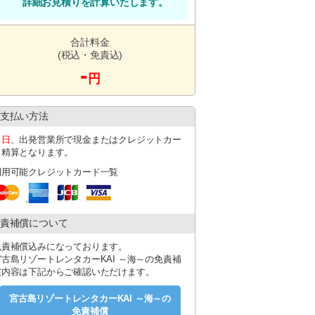
詳細お見積りを計算いたします。
合計料金
(税込・免責込)
-
円
支払い方法
当日
、出発営業所で現金またはクレジットカー
ド精算となります。
利用可能クレジットカード一覧
責補償について
免責補償込みになっております。
宮古島リゾートレンタカーKAI ～海～の免責補
償内容は下記からご確認いただけます。
宮古島リゾートレンタカーKAI ～海～の
免責補償