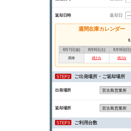
返却日
返却日時
週間在庫カレンダー
8
8月7日(金)
8月8日(土)
8月9日(日)
満車
残1台
残1台
STEP2
ご出発場所・ご返却場所
出発場所
返却場所
STEP3
ご利用台数