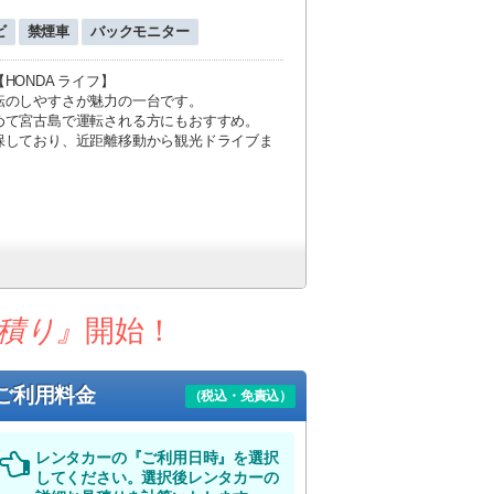
ビ
禁煙車
バックモニター
ONDA ライフ】
転のしやすさが魅力の一台です。
めて宮古島で運転される方にもおすすめ。
保しており、近距離移動から観光ドライブま
積り』
開始！
ご利用料金
（税込・免責込）
ルへの
無料送迎サービス
やスーツケースの無
レンタカーの『ご利用日時』を選択
してください。選択後レンタカーの
いても、お気軽にお問い合わせください。