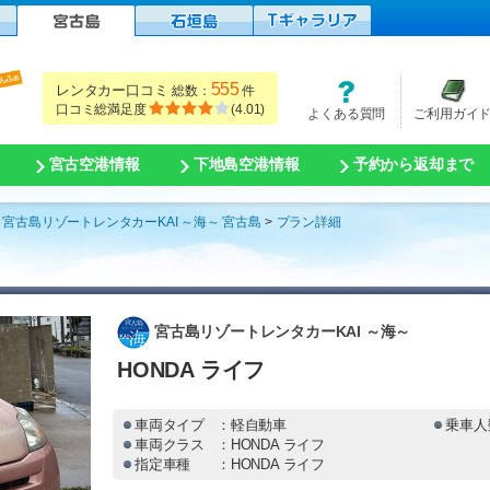
555
レンタカー口コミ
総数：
件
口コミ総満足度
(
4.01
)
よくある質問
ご利用ガイ
宮古空港情報
下地島空港情報
予約から返却まで
宮古島リゾートレンタカーKAI ～海～ 宮古島
プラン詳細
宮古島リゾートレンタカーKAI ～海～
HONDA ライフ
車両タイプ
：軽自動車
乗車人
車両クラス
：HONDA ライフ
指定車種
：HONDA ライフ