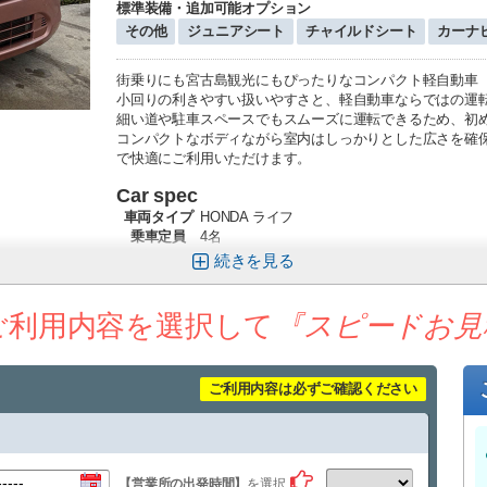
標準装備・追加可能オプション
その他
ジュニアシート
チャイルドシート
カーナ
街乗りにも宮古島観光にもぴったりなコンパクト軽自動車【H
小回りの利きやすい扱いやすさと、軽自動車ならではの運
細い道や駐車スペースでもスムーズに運転できるため、初
コンパクトなボディながら室内はしっかりとした広さを確
で快適にご利用いただけます。
Car spec
車両タイプ
HONDA ライフ
乗車定員
4名
車体カラー
ピンク
続きを
シートカラー
-
AT/MT
AT車
主要装備
-
ご利用内容を選択して
『スピードお見
ハンドル
右ハンドル
排気量
660cc
その他
禁煙車
ご利用内容は必ずご確認ください
車体サイズ
約3,395 x 1,475 x 1,610(mm)
ご希望のお客様には、
宮古空港・平良港
、各ホテ
送迎につ
料配達も承っております。
いて
【営業所の出発時間】
下地島空港
を選択
、その他エリアへの送迎サービスにつ